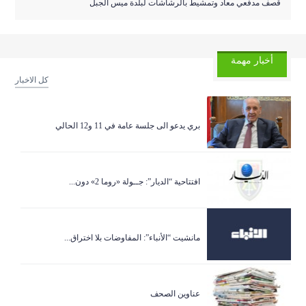
قصف مدفعي معاد وتمشيط بالرشاشات لبلدة ميس الجبل
أخبار مهمة
كل الاخبار
بري يدعو الى جلسة عامة في 11 و12 الحالي
افتتاحية “الديار”: جــولة «روما 2» دون...
مانشيت “الأنباء”: المفاوضات بلا اختراق...
عناوين الصحف