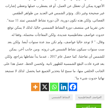
الأجهزة يمكن أن تعطل عن العمل، أو قد يضطرب عملها وتعطي إشارات
غير صحيحة وغير ذلك. وتؤثر الشمس في العديد من ظواهر الطقس
الفضائي، ولكن هذه تكون دورية، لأن دورة نشاط الشمس تمتد 11 سنة”.
نحن تقريبا في منتصف دورة النشاط الشمسي حاليا، لذلك لا يمكن توقع
حدوث عواصف مغناطيسية شديدة، ولكن المفاجآت محتملة، وفقا له.
وقال، ” لا توجد حاليا عواصف، ولم تكن منذ عدة سنوات أيضا. ولكن بعد
ست سنوات سيكون نشاط الشمس في ذروته. ومن جانب آخر، يمكن
للشمس أن تفاجئنا، كما حصل عام 2017 ، عندما بدأ نشاطها يتراجع، ولكن
بعد فترة عادت البقع الشمسية للظهور ثانية. ولحسن الحظ، حصل هذا على
الجانب الخلفي منها، ما سمح لنا بتحذير الجميع عما يحصل. لذلك لا نستبعد
نهائيا حدوث شيء ما”.
العواصف المغناطيسية
النشاط الشمسي
مــبــاشـــر