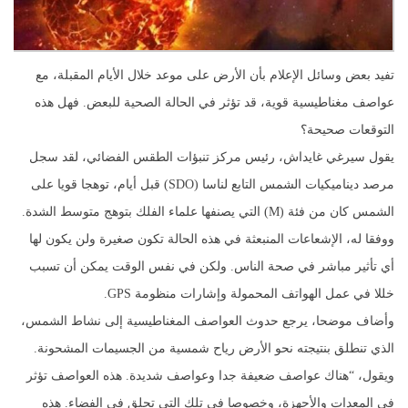
تفيد بعض وسائل الإعلام بأن الأرض على موعد خلال الأيام المقبلة، مع
عواصف مغناطيسية قوية، قد تؤثر في الحالة الصحية للبعض. فهل هذه
التوقعات صحيحة؟
يقول سيرغي غايداش، رئيس مركز تنبؤات الطقس الفضائي، لقد سجل
مرصد ديناميكيات الشمس التابع لناسا (SDO) قبل أيام، توهجا قويا على
الشمس كان من فئة (М) التي يصنفها علماء الفلك بتوهج متوسط الشدة.
ووفقا له، الإشعاعات المنبعثة في هذه الحالة تكون صغيرة ولن يكون لها
أي تأثير مباشر في صحة الناس. ولكن في نفس الوقت يمكن أن تسبب
خللا في عمل الهواتف المحمولة وإشارات منظومة GPS.
وأضاف موضحا، يرجع حدوث العواصف المغناطيسية إلى نشاط الشمس،
الذي تنطلق بنتيجته نحو الأرض رياح شمسية من الجسيمات المشحونة.
ويقول، “هناك عواصف ضعيفة جدا وعواصف شديدة. هذه العواصف تؤثر
في المعدات والأجهزة، وخصوصا في تلك التي تحلق في الفضاء. هذه