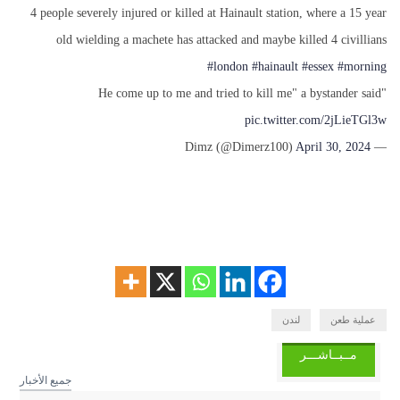
4 people severely injured or killed at Hainault station, where a 15 year
old wielding a machete has attacked and maybe killed 4 civillians
#london
#hainault
#essex
#morning
"He come up to me and tried to kill me" a bystander said
pic.twitter.com/2jLieTGl3w
April 30, 2024
— Dimz (@Dimerz100)
عملية طعن
لندن
مــبــاشـــر
جميع الأخبار