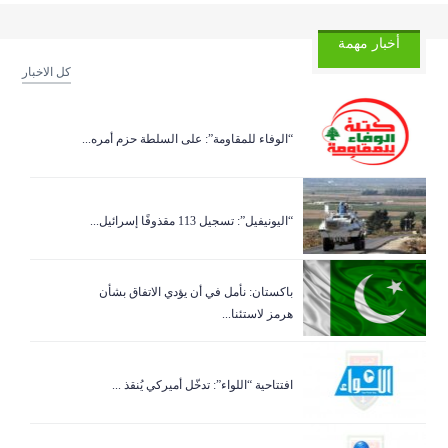
أخبار مهمة
كل الاخبار
“الوفاء للمقاومة”: على السلطة حزم أمره...
“اليونيفيل”: تسجيل 113 مقذوفًا إسرائيل...
باكستان: نأمل في أن يؤدي الاتفاق بشأن
هرمز لاستئنا...
افتتاحية “اللواء”: تدخّل أميركي يُنقذ ...