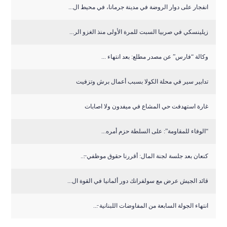
انفجار على دوار الروضة في مدينة جرمانا، في محيط ال...
زيلينسكي في صربيا السبت للمرة الأولى منذ الغزو الر...
وكالة “فارس” عن مصدر مطلع: بعد انتهاء ...
تدابير سير في محلة الكولا بسبب أعمال برش وتزفيت
غارة استهدفت حي المشاع في ميفدون ولا اصابات
“الوفاء للمقاومة”: على السلطة حزم أمره...
كنعان بعد جلسة لجنة المال: أقررنا حقوق موظفي ̶...
قائد الجيش عرض مع سولفرانك دور ألمانيا في القوة ال...
انتهاء الجولة السابعة من المفاوضات اللبنانية ̵...