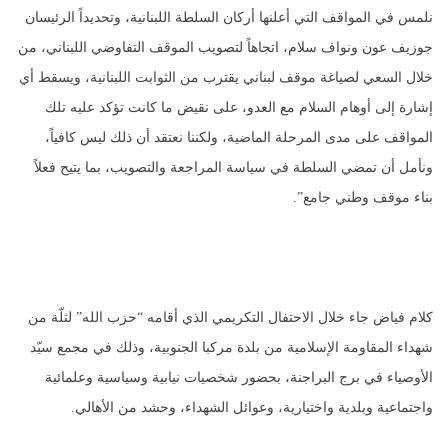
نلمس في المواقف التي أعلنها أركان السلطة اللبنانية، وتحديداً الرئيسان
جوزيف عون ونواف سلام، اتجاهاً لتصويب الموقف التفاوضي اللبناني، من
خلال السعي لصياغة موقف لبناني يقترب من الثوابت اللبنانية، ويسقط أي
إشارة إلى أوهام السلام مع العدو، على نقيض ما كانت تؤكد عليه تلك
المواقف على مدى المرحلة الماضية، ولكننا نعتقد أن ذلك ليس كافياً،
ونأمل أن تمضي السلطة في سياسة المراجعة والتصويب، بما يتيح فعلاً
بناء موقف وطني جامع”.
كلام فياض جاء خلال الاحتفال التكريمي الذي أقامه “حزب الله” لثلّة من
شهداء المقاومة الإسلامية من بلدة مركبا الجنوبية، وذلك في مجمع سيّد
الأوصياء في برج البراجنة، بحضور شخصيات نيابية وسياسية وعلمائية
واجتماعية وبلدية واختيارية، وعوائل الشهداء، وحشد من الأهالي.