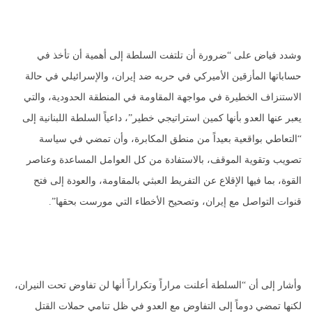
وشدد فياض على “ضرورة أن تلتفت السلطة إلى أهمية أن تأخذ في
حساباتها المأزقين الأميركي في حربه ضد إيران، والإسرائيلي في حالة
الاستنزاف الخطيرة في مواجهة المقاومة في المنطقة الحدودية، والتي
يعبر عنها العدو بأنها كمين استراتيجي خطير”، داعياً السلطة اللبنانية إلى
“التعاطي بواقعية بعيداً من منطق المكابرة، وأن تمضي في سياسة
تصويب وتقوية الموقف، بالاستفادة من كل العوامل المساعدة وعناصر
القوة، بما فيها الإقلاع عن التفريط العبثي بالمقاومة، والعودة إلى فتح
قنوات التواصل مع إيران، وتصحيح الأخطاء التي مورست بحقها”.
وأشار إلى أن “السلطة أعلنت مراراً وتكراراً أنها لن تفاوض تحت النيران،
لكنها تمضي دوماً إلى التفاوض مع العدو في ظل تنامي حملات القتل