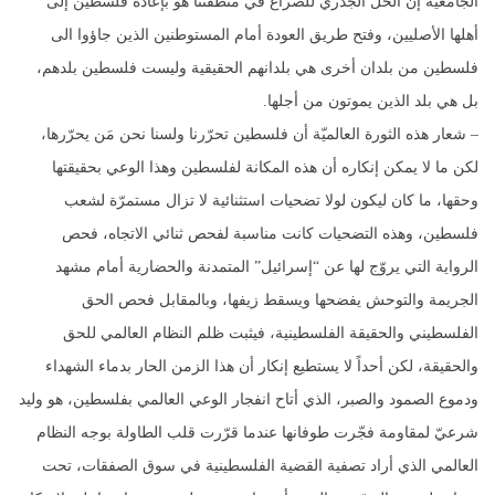
الجامعية إن الحل الجذري للصراع في منطقتنا هو بإعادة فلسطين إلى
أهلها الأصليين، وفتح طريق العودة أمام المستوطنين الذين جاؤوا الى
فلسطين من بلدان أخرى هي بلدانهم الحقيقية وليست فلسطين بلدهم،
بل هي بلد الذين يموتون من أجلها.
– شعار هذه الثورة العالميّة أن فلسطين تحرّرنا ولسنا نحن مَن يحرّرها،
لكن ما لا يمكن إنكاره أن هذه المكانة لفلسطين وهذا الوعي بحقيقتها
وحقها، ما كان ليكون لولا تضحيات استثنائية لا تزال مستمرّة لشعب
فلسطين، وهذه التضحيات كانت مناسبة لفحص ثنائي الاتجاه، فحص
الرواية التي يروّج لها عن “إسرائيل” المتمدنة والحضارية أمام مشهد
الجريمة والتوحش يفضحها ويسقط زيفها، وبالمقابل فحص الحق
الفلسطيني والحقيقة الفلسطينية، فيثبت ظلم النظام العالمي للحق
والحقيقة، لكن أحداً لا يستطيع إنكار أن هذا الزمن الحار بدماء الشهداء
ودموع الصمود والصبر، الذي أتاح انفجار الوعي العالمي بفلسطين، هو وليد
شرعيّ لمقاومة فجّرت طوفانها عندما قرّرت قلب الطاولة بوجه النظام
العالمي الذي أراد تصفية القضية الفلسطينية في سوق الصفقات، تحت