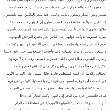
بالدموع والغصة والبحة وارتجاف الأصوات عن فلسطين، محكوم بأزمة
ضمير ونص اعتذار وشعور بالذنب والندم، فقد شعر الملايين أنهم يكتشفون
فلسطين حديثاً بعد غفلة عمرها عقود، يقولون إن عيونهم كانت مغمضة
خلالها، وإنهم كانوا جزءاً من عملية تسترّ على الجريمة المتمادية، وأسرى
نظرة عنصرية عدوانية حوّلتهم إلى أكياس لحم تحمي التوحش الصهيوني
بحق فلسطين وشعبها، وإنهم بالغوا في السعي للتكفير عن الهولوكوست
والشعور بالذنب، وأدرك الصهاينة ذلك فأحسنوا استغلالهم، حتى وقع الأسوأ
وصارت الشعوب غطاء لحرب إبادة عنصرية حقيقية، وهم الآن لا يريدون
تكفيراً عن خطأ مرة أخرى بل يأتون بكل وعي لإحقاق الحق وإقامة
العدالة، والدليل أن كلمة فلسطين حازت خلال سنتين على المرتبة الأولى
في البحث على غوغل، اسمها خريطتها تاريخها قضيتها، كلها مواضيع تريد
الشعوب اكتشافها بنفسها، وقد فعلت وقرّرت، ولذلك ارتفع في الغرب
هتاف فلسطين حرة من البحر إلى النهر، وكتب شعاراً في داخل
البرلمانات، وقالت الغالبية الشبابية الأميركية في استطلاعات الرأي