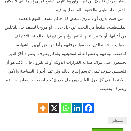
شعار طريق عالميّ بين الهند وأوروبا تنتهي بتطبيع عربي إسرائيلي لا مكان
للحق الفلسطيني والحقيقة الفلسطينية فيه.
– من حيث يدري أو لا يدري، ينطق كل حاكم ينشغل اليوم بالقضية
الفلسطينية، صادقاً في البحث عن حل عادل، أو مروجاً لنصف حل للتخلص
من أعبائها، أو متآمرا عليها لخنقها وإجهاض ثورتها العالمية، بالاعتراف
بصواب ما فعله الذين صمّموا طوفانهم وأطلقوه غير آبهين بالشهادة،
فتحققت نبوءتهم وخضع العالم لمشيئتهم ولو لم يعترف، وسواء أقرّ الذين
يجتمعون على موائد صناعة القرارات الدوليّة أو لم يقروا، فإن الأكيد هو أن
فلسطين سوف تبقى ترسم إيقاع العالم ولن تهدأ أحوال السياسة والأمن
والاقتصاد في كل دول العالم دون حل جذريّ يُعيد لشعب فلسطين حقوقه
ويعترف بحقيقته.
فلسطين