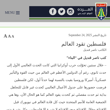
MENU
تاريخ النشر September 24, 2025
A
A
A
فلسطين تقود العالم
الكاتب: ناصر قنديل
كتب ناصر قنديل في “البناء”
– خلال سنتين تحوّلت حرب أوكرانيا التي كانت الحدث العالمي الأول إلى
حدث ثانوي، رغم أن الدولتين الأعظم في العالم من حيث القوة والتأثير
عسكرياً، أميركا وروسيا بقيت بالنسبة لهما حدثاً أول، لكن فلسطين
فرضت حضورها على جدول الأعمال العالمي كحدث غير قابل للتجاهل
بداية ثم حدث مفصلي ثم كحدث يقود العالم كما هو الحال الآن، وها هي
الجمعية العامة للأمم المتحدة حيث كل قادة العالم في نيويورك قبل
الافتتاح وخلال الافتتاح وبعد الافتتاح لا شيء إلا فلسطين، وكل شيء يدور