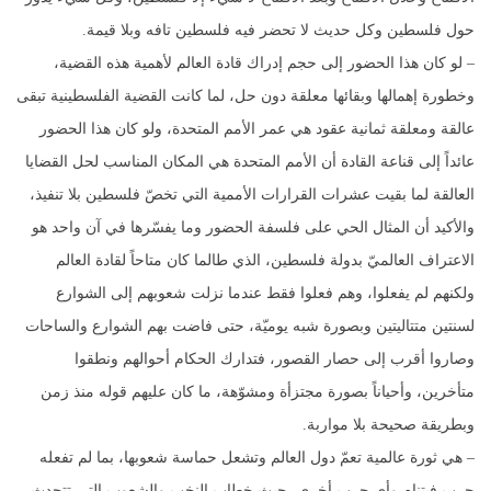
حول فلسطين وكل حديث لا تحضر فيه فلسطين تافه وبلا قيمة.
– لو كان هذا الحضور إلى حجم إدراك قادة العالم لأهمية هذه القضية،
وخطورة إهمالها وبقائها معلقة دون حل، لما كانت القضية الفلسطينية تبقى
عالقة ومعلقة ثمانية عقود هي عمر الأمم المتحدة، ولو كان هذا الحضور
عائداً إلى قناعة القادة أن الأمم المتحدة هي المكان المناسب لحل القضايا
العالقة لما بقيت عشرات القرارات الأممية التي تخصّ فلسطين بلا تنفيذ،
والأكيد أن المثال الحي على فلسفة الحضور وما يفسّرها في آن واحد هو
الاعتراف العالميّ بدولة فلسطين، الذي طالما كان متاحاً لقادة العالم
ولكنهم لم يفعلوا، وهم فعلوا فقط عندما نزلت شعوبهم إلى الشوارع
لسنتين متتاليتين وبصورة شبه يوميّة، حتى فاضت بهم الشوارع والساحات
وصاروا أقرب إلى حصار القصور، فتدارك الحكام أحوالهم ونطقوا
متأخرين، وأحياناً بصورة مجتزأة ومشوّهة، ما كان عليهم قوله منذ زمن
وبطريقة صحيحة بلا مواربة.
– هي ثورة عالمية تعمّ دول العالم وتشعل حماسة شعوبها، بما لم تفعله
حرب فيتنام وأي حرب أخرى، حيث خطاب النخب والشعوب التي تتحدث