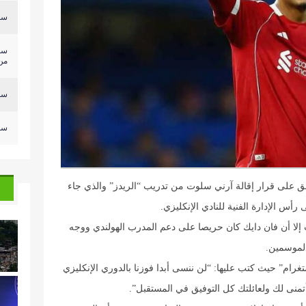
سلي
سل
من.
سلي
سلي
ق على قرار إقالة آرني سلوت من تدريب “الريدز” والذي جاء
الإدارة الفنية للنادي الإنكليزي.
ت إلا أن فان دايك كان حريصا على دعم المدرب الهولندي ووجه
الموسمين.
ام” حيث كتب عليها: “لن ننسى أبدا فوزنا بالدوري الإنكليزي
تمنى لك ولعائلتك كل التوفيق في المستقبل”.