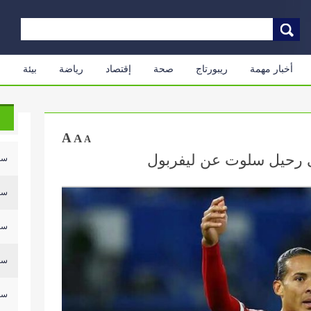
أخبار مهمة
ريبورتاج
صحة
إقتصاد
رياضة
بيئة
م
A
A
A
 رحيل سلوت عن ليفربول
سلي
سلي
سلي
سلي
سلي