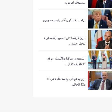
تستهدف اي دولة
ترامب: قد أكون آخر رئيس جمهوري
بارو: فرنسا “لن تسمح بأية محاولة
تدخل أجنبية...
السعودية وتركيا وباكستان توقع
“اتفاقية مكة ل...
بري يدعو الى جلسة عامة في 11
و12 الحالي