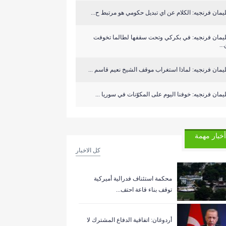
مان فرنجيه: الكلام عن اي تبديل حكومي هو مرتبط ح...
يمان فرنجيه: في بكركي وتحت سقفها لطالما تخوفت
..
مان فرنجيه: لماذا استغراب موقف الشيخ نعيم قاسم ...
مان فرنجيه: خوفنا اليوم على المكوّنات في سوريا ...
أخبار مهمة
كل الاخبار
‏محكمة استئناف فدرالية أميركية
توقف بناء قاعة احتف...
أردوغان: اتفاقية الدفاع المشترك لا