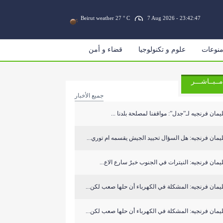
Beirut weather 27 ° C
7 Aug 2026 - 23:42:47
نوعات
علوم و تكنولوجيا
قضاء و أمن
مــبــاشـــر
جميع الأخبار
مان فرنجيه لـ”جدل”: مواقفنا لمصلحة بلدنا ...
مان فرنجيه: هل السؤال تحييد الجيش يقسمه ام توري...
مان فرنجيه: النيترات في الجنوب خبرٌ سارع الاع...
مان فرنجيه: المشكلة في الكهرباء أن حلها صعب لكن...
مان فرنجيه: المشكلة في الكهرباء أن حلها صعب لكن...