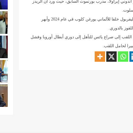
دوني إيراولا، مدرب بورنموث السابق، حيث ورد أن الريدز
سلوت.
وتولى سلوت مدرب فينورد روتردام السابق تدريب ليفربول خلفا للألماني يورغن كلوب في عام 2024 وأبهر
لفوز بالدوري.
اللقب إلى صراع يائس للتأهل إلى دوري أبطال أوروبا وفشل
يرا لحامل اللقب.