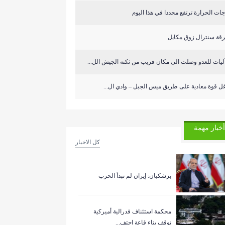
ات الحرارة ترتفع مجددا في هذا اليوم
قة سنترال زوق مكايل
ل قوة معادية على طريق ميس الجبل – وادي ال...
أخبار مهمة
كل الاخبار
بزشكيان: إيران لم تبدأ الحرب
‏محكمة استئناف فدرالية أميركية
توقف بناء قاعة احتف...