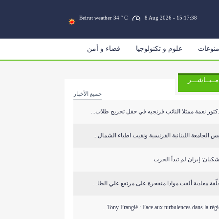
Beirut weather 34 ° C
8 Aug 2026 - 15:17:39
نوعات
علوم و تكنولوجيا
قضاء و أمن
مــبــاشـــر
جميع الأخبار
كتور نعمة ممثلا النائب فرنجيه في حفل تخريج طلاب...
س الجامعة اللبنانية الفرنسية ونقيب اطباء الشمال...
كيان: إيران لم تبدأ الحرب
ّقة معادية ألقت موادا متفجرة على مرتفع علي الطا...
Tony Frangié : Face aux turbulences dans la région