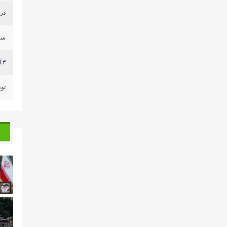
درج
سر
٣ آليات للعدو وصلت الى مكان قريب من ثكنة الجيش الل...
توغ