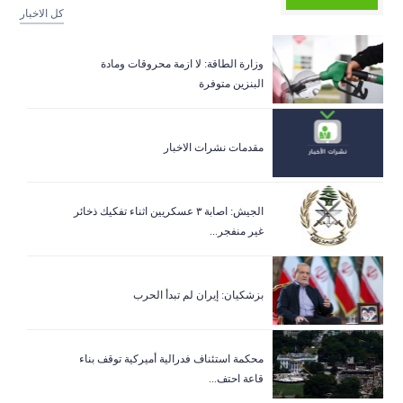
كل الاخبار
وزارة الطاقة: لا ازمة محروقات ومادة
البنزين متوفرة
مقدمات نشرات الاخبار
الجيش: اصابة ٣ عسكريين اثناء تفكيك ذخائر
غير منفجر...
بزشكيان: إيران لم تبدأ الحرب
‏محكمة استئناف فدرالية أميركية توقف بناء
قاعة احتف...