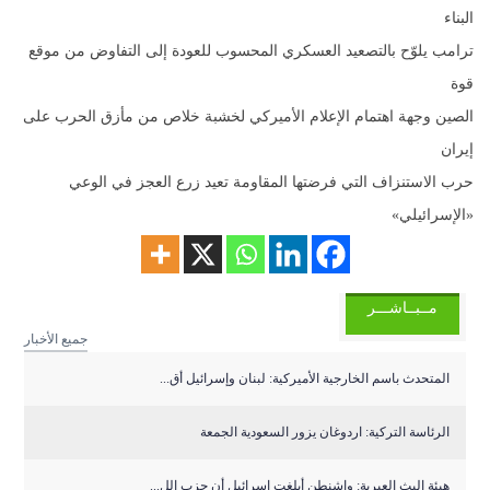
البناء
ترامب يلوّح بالتصعيد العسكري المحسوب للعودة إلى التفاوض من موقع
قوة
الصين وجهة اهتمام الإعلام الأميركي لخشبة خلاص من مأزق الحرب على
إيران
حرب الاستنزاف التي فرضتها المقاومة تعيد زرع العجز في الوعي
«الإسرائيلي»
مــبــاشـــر
جميع الأخبار
المتحدث باسم الخارجية الأميركية: لبنان وإسرائيل أق...
الرئاسة التركية: اردوغان يزور السعودية الجمعة
هيئة البث العبرية: واشنطن أبلغت إسرائيل أن حزب الل...