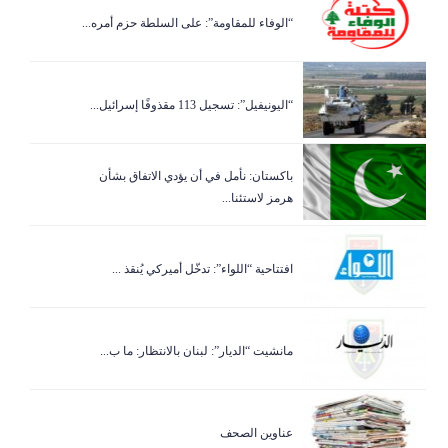
“الوفاء للمقاومة”: على السلطة حزم أمره...
“اليونيفيل”: تسجيل 113 مقذوفًا إسرائيل...
باكستان: نأمل في أن يؤدي الاتفاق بشأن
هرمز لاستئنا...
افتتاحية “اللواء”: تدخّل أميركي يُنقذ ...
مانشيت “الديار”: لبنان بالانتظار: ما ب...
عناوين الصحف