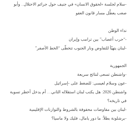
-سلام لجلسة «لحقوق الانسان» في جنيف حول جرائم الاحتلال.. وأبو
صعب يعطِّل مسار قانون العفو
نداء الوطن
-“حرب أعصاب” بين ترامب وإيران
-لبنان يتهيّأ للتفاوض ونار الجنوب تتخطّى “الخط الأصفر”
الجمهورية
-واشنطن تسعى لنتائج سريعة
-عون وسلام لعيسى: للضغط على -إسرائيل
واشنطن 2026: هل يكتب لبنان استقلاله الثاني… أم يدخل أخطر تسوية
في تاريخه؟
-لبنان بين مفاوضات محفوفة بالشروط والتوازنات الإقليمية
-برشلونة بطلاً: ما دور يامال، فليك ولا ماسيا؟