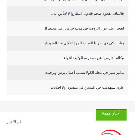
قاليباف: هجوم ضخم قادم… انتظروا لا لابأس انه...
انفجار على دوار الروضة في مدينة جرمانا، في محيط ال...
زيلينسكي في صربيا السبت للمرة الأولى منذ الغزو الر...
وكالة “فارس” عن مصدر مطلع: بعد انتهاء ...
تدابير سير في محلة الكولا بسبب أعمال برش وتزفيت
غارة استهدفت حي المشاع في ميفدون ولا اصابات
أخبار مهمة
كل الاخبار