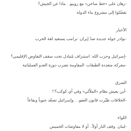
-رهان على «خط ساخن» مع روبيو…ماذا عن الجيش؟
تفضّلوا إلى مشروع بناء الدولة
الأخبار
-بوادر جولة جديدة ضدّ إيران: ترامب يستعيد لغة الحرب
-إسرائيل وحزب الله: استنزاف مُتبادل تحت سقف التفاوض الإقليمي؟
-معركة متعددة الطبقات: المقاومة تضرب دورة العدو العملياتية
الشرق
-أين يعيش نظام «الملاّلي» وفي أي كوكب؟!!
-الخلافات طيّرت قانون العفو… وإسرائيل تصعّد جنوباً وبقاعاً
اللواء
-لبنان: وقف النار أولاً.. أو لا مفاوضات الخميس