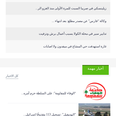
زيلينسكي في صربيا السبت للمرة الأولى منذ الغزو الر...
وكالة “فارس” عن مصدر مطلع: بعد انتهاء ...
تدابير سير في محلة الكولا بسبب أعمال برش وتزفيت
غارة استهدفت حي المشاع في ميفدون ولا اصابات
أخبار مهمة
كل الاخبار
“الوفاء للمقاومة”: على السلطة حزم أمره...
“اليونيفيل”: تسجيل 113 مقذوفًا إسرائيل...