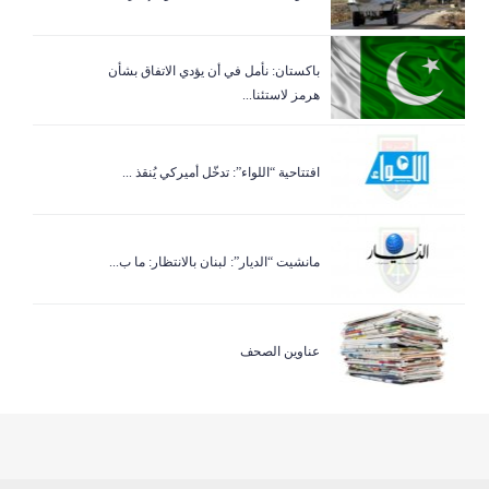
باكستان: نأمل في أن يؤدي الاتفاق بشأن
هرمز لاستئنا...
افتتاحية “اللواء”: تدخّل أميركي يُنقذ ...
مانشيت “الديار”: لبنان بالانتظار: ما ب...
عناوين الصحف