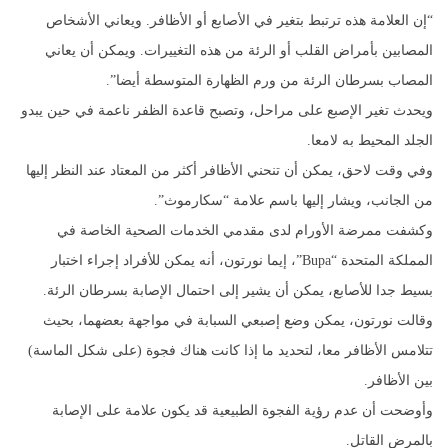
“إن العلامة هذه ترتبط بتغير في الأصابع أو الأظافر. ويعاني الأشخاص
المصابين بأمراض القلب أو الرئة من هذه التغييرات. ويمكن أن يعاني
المصاب بسرطان الرئة من ورم الظهارة المتوسطة أيضا”.
ويحدث تغير الإصبع على مراحل، وتصبح قاعدة الظفر ناعمة في حين يبدو
الجلد المحيط به لامعا.
وفي وقت لاحق، يمكن أن تنحني الأظافر أكثر من المعتاد عند النظر إليها
من الجانب، ويشار إليها باسم علامة “سكارموث”.
وكشفت ممرضة الأورام لدى مقدمي الخدمات الصحية الخاصة في
المملكة المتحدة “Bupa”، إيما نورتون، أنه يمكن للأفراد إجراء اختبار
بسيط جدا للأصابع، يمكن أن يشير إلى احتمال الإصابة بسرطان الرئة.
وقالت نورتون، يمكن وضع إصبعي السبابة في مواجهة بعضهما، بحيث
تتلامس الأظافر معا، لتحديد ما إذا كانت هناك فجوة (على شكل الماسة)
بين الأظافر.
وأوضحت أن عدم رؤية الفجوة الطبيعية قد يكون علامة على الإصابة
بالمرض القاتل.