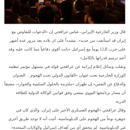
قال وزير الخارجية الإيراني، عباس عراقجي إن «الدعوات للتفاوض مع
إيران قد استأنفت من جديد»، مشدداً على ان بلاده بعد مرور عدة أشهر
على حرب الـ12 يوماً مع إسرائيل «باتت أقوى دفاعياً مما كانت عليه وقد
أعيد ترميم قدراتها بالكامل».
ونقلت وسائل إعلام إيرانية عن عراقجي قوله في مستهل مؤتمر تنظمة
الوزارة الخارجية تحت عنوان «القانون الدولي تحت الهجوم… العدوان
والدفاع عن النفس» إن طهران «ملتزمة بالحلول السلمية والحوار»، مضيفاً
أن مسار برنامجها النووي يمضي وفق قوانين الوكالة الدولية للطاقة
الذرية.
وقال عراقجي «الهجوم العسكري الأخير على إيران، والذي كان في
جوهره نوعاً من الهجوم على الدبلوماسية، أثبت أنه لا توجد طريق أخرى
غير الدبلوماسية. لم يتحقق أي من أهداف إسرائيل والولايات المتحدة».