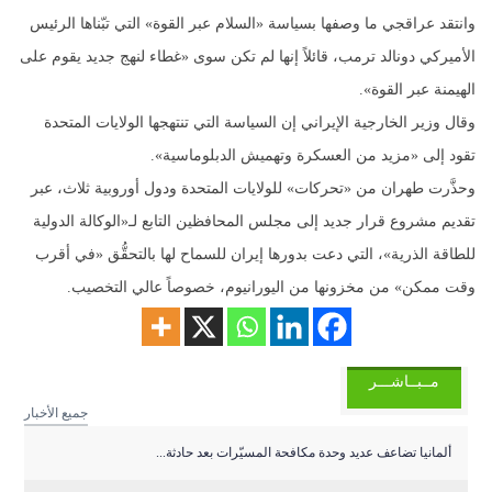
وانتقد عراقجي ما وصفها بسياسة «السلام عبر القوة» التي تبّناها الرئيس
الأميركي دونالد ترمب، قائلاً إنها لم تكن سوى «غطاء لنهج جديد يقوم على
الهيمنة عبر القوة».
وقال وزير الخارجية الإيراني إن السياسة التي تنتهجها الولايات المتحدة
تقود إلى «مزيد من العسكرة وتهميش الدبلوماسية».
وحذَّرت طهران من «تحركات» للولايات المتحدة ودول أوروبية ثلاث، عبر
تقديم مشروع قرار جديد إلى مجلس المحافظين التابع لـ«الوكالة الدولية
للطاقة الذرية»، التي دعت بدورها إيران للسماح لها بالتحقُّق «في أقرب
وقت ممكن» من مخزونها من اليورانيوم، خصوصاً عالي التخصيب.
مــبــاشـــر
جميع الأخبار
ألمانيا تضاعف عديد وحدة مكافحة المسيّرات بعد حادثة...