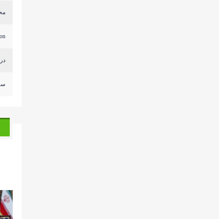
محل
...
درج
سر