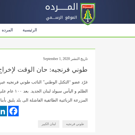
الرئيسية
المرده
تاريخ النشر September 1, 2020
طوني فرنجيه: حان الوقت لإخراج
غرّد عضو “التكتل الوطني” النائب طوني فرنجيه عبر حس
الظلم و اليأس 
المزرعة الزبائنية الطائفية الفاشلة الى بلد يليق بأبنائن
طوني فرنجيه
لبنان الكبير