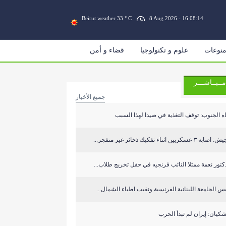
Beirut weather 33 ° C
8 Aug 2026 - 16:08:15
نوعات
علوم و تكنولوجيا
قضاء و أمن
مــبــاشـــر
جميع الأخبار
ه الجنوب: توقف التغذية في صيدا لهذا السبب
ابة ٣ عسكريين اثناء تفكيك ذخائر غير منفجر...
كتور نعمة ممثلا النائب فرنجيه في حفل تخريج طلاب...
س الجامعة اللبنانية الفرنسية ونقيب اطباء الشمال...
كيان: إيران لم تبدأ الحرب