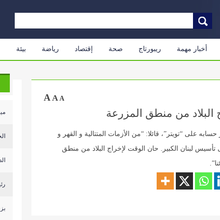
أخبار مهمة
ريبورتاج
صحة
إقتصاد
رياضة
بيئة
م
A
A
A
 البلاد من منطق المزرعة
ميا
ابه على “تويتر”، قائلا: “من الأزمات المتتالية و القهر و
الجيش: اص
سيولد لبنان الجديد. بعد ١٠٠ عام على تأسيس لبنان الكبير. حان الوقت لإخراج البلاد من منطق
الد
ا”.
رئي
بزش