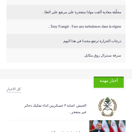
محلّقة معادية ألقت موادا متفجرة على مرتفع علي الطا...
Tony Frangié : Face aux turbulences dans la région...
درجات الحرارة ترتفع مجددا في هذا اليوم
سرقة سنترال زوق مكايل
أخبار مهمة
كل الاخبار
الجيش: اصابة ٣ عسكريين اثناء تفكيك ذخائر
غير منفجر...