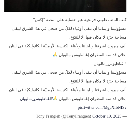
كتب النائب طوني فرنجيه عبر حسابه على منصة “إكس”:
مسؤوليتنا وإيماننا أن نبقى أوفياء لكلّ من ضحى في هذا الشرق ليبقى
مساحة حرّة لا مكان فيها الا للتنوّع.
ألف مبروك لشرقنا وللبناننا ولأبناء الكنيسة الأرمنيّة الكاثوليكيّة في لبنان
إعلان قداسة المطران إغناطيوس مالويان.
#اغناطيوس_مالويان
مسؤوليتنا وإيماننا أن نبقى أوفياء لكلّ من ضحى في هذا الشرق ليبقى
مساحة حرّة لا مكان فيها الا للتنوّع.
ألف مبروك لشرقنا وللبناننا ولأبناء الكنيسة الأرمنيّة الكاثوليكيّة في لبنان
إعلان قداسة المطران إغناطيوس مالويان.
#اغناطيوس_مالويان
pic.twitter.com/MgpXIbNISv
October 19, 2025
— Tony Frangieh (@TonyFrangieh)