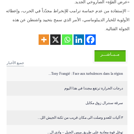
«عرض القوّة» الصاروخي الجديد.
– الإستفادة من عدم حماسة ترامب للإنخراط مجدّداً في الحرب، وإعطائه
الأولوية للخيار الديبلوماسي، الأمر الذي سمح بتحييد واشنطن عن هذه
الجولة القتالية.
مــبــاشـــر
جميع الأخبار
Tony Frangié : Face aux turbulences dans la région...
درجات الحرارة ترتفع مجددا في هذا اليوم
سرقة سنترال زوق مكايل
٣ آليات للعدو وصلت الى مكان قريب من ثكنة الجيش الل...
توغل قوة معادية على طريق ميس الجبل – وادي ال...