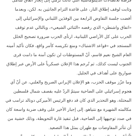
فرصة للاتصالات الديبلوماسية التي كانت ترمي إلى إنجاز اتفاق شامل
وثابت لوقف إطلاق النار، على قاعدة التزام الجانبَين به. لكن، وبعدما
أفضت جلسة التفاوض الرابعة بين الوفدَين اللبناني والإسرائيلي إلى
«اتفاق واشنطن» الذي رفضه «الثنائي الشيعي»، وبالتالي عدم توقف
الحرب على كل الأراضي اللبنانية، ارتأى الحزب ضرورة تصحيح الخلل
المستجد في «قواعد الاشتباك» ومنع تكريسه كأمر واقع، فكان تأكيد أمينه
العام الشيخ نعيم قاسم، أنّ المستوطنات لن تكون آمنة ما دامت قرى
الجنوب ليست كذلك، ثم تُرجم هذا الإعلان عسكرياً على الأرض عبر إطلاق
صواريخ على أهداف في الجليل.
وما عزّز موقف الحزب، هو الإعلان الإيراني الصريح والعلني، عن أنّ أي
هجوم إسرائيلي على الضاحية سيتمّ الردّ عليه بقصف شمال فلسطين
المحتلة، وهو التحذير الذي كان قد دفع الرئيس الأميركي دونالد ترامب في
مكالمته الشهيرة مع نتنياهو، إلى إجبار الأخير على وقف ضربة واسعة كان
في صدد توجيهها إلى الضاحية، قبل تنفيذ غارة التحويطة، وذلك خشية من
أن تتأثر المفاوضات مع طهران بمثل هذا التصعيد.