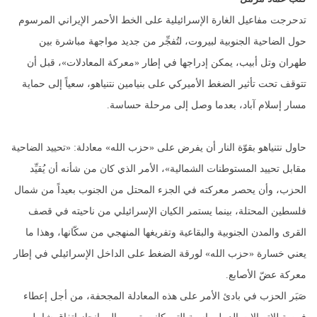
تدحرجت مفاعيل الغارة الإسرائيلية على الخط الأحمر الإيراني المرسوم
حول الضاحية الجنوبية لبيروت، لتُفجِّر من جديد مواجهة مباشرة بين
طهران وتل أبيب، يمكن إدراجها في إطار «معركة المعادلات»، قبل أن
تتوقف تحت تأثير الضغط الأميركي على بنيامين نتنياهو، سعياً إلى حماية
مسار إسلام آباد، بعدما وصل إلى مرحلة حساسة.
حاول نتنياهو بقوّة النار أن يفرض على «حزب الله» معادلة: «تحييد الضاحية
مقابل تحييد المستوطنات الشمالية»، الأمر الذي كان من شأنه أن يُقيِّد
الحزب، وأن يحصر معركته في الجزء المحتل من الجنوب بعيداً من شمال
فلسطين المحتلة، بينما يستمر الكيان الإسرائيلي من ناحيته في قصف
القرى والمدن الجنوبية والبقاعية وتفريغها المنهجي من سكّانها، وهذا ما
يعني خسارة «حزب الله» لورقة الضغط على الداخل الإسرائيلي في إطار
معركة عضّ الأصابع.
صَبَر الحزب في بادئ الأمر على هذه المعادلة المجحفة، من أجل إعطاء