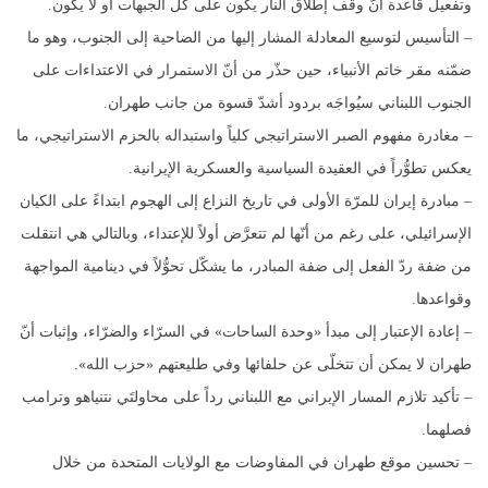
وتفعيل قاعدة أنّ وقف إطلاق النار يكون على كل الجبهات أو لا يكون.
– التأسيس لتوسيع المعادلة المشار إليها من الضاحية إلى الجنوب، وهو ما
ضمّنه مقر خاتم الأنبياء، حين حذّر من أنّ الاستمرار في الاعتداءات على
الجنوب اللبناني سيُواجَه بردود أشدّ قسوة من جانب طهران.
– مغادرة مفهوم الصبر الاستراتيجي كلياً واستبداله بالحزم الاستراتيجي، ما
يعكس تطوُّراً في العقيدة السياسية والعسكرية الإيرانية.
– مبادرة إيران للمرّة الأولى في تاريخ النزاع إلى الهجوم ابتداءً على الكيان
الإسرائيلي، على رغم من أنّها لم تتعرَّض أولاً للإعتداء، وبالتالي هي انتقلت
من ضفة ردّ الفعل إلى ضفة المبادر، ما يشكّل تحوُّلاً في دينامية المواجهة
وقواعدها.
– إعادة الإعتبار إلى مبدأ «وحدة الساحات» في السرّاء والضرّاء، وإثبات أنّ
طهران لا يمكن أن تتخلّى عن حلفائها وفي طليعتهم «حزب الله».
– تأكيد تلازم المسار الإيراني مع اللبناني رداً على محاولتَي نتنياهو وترامب
فصلهما.
– تحسين موقع طهران في المفاوضات مع الولايات المتحدة من خلال