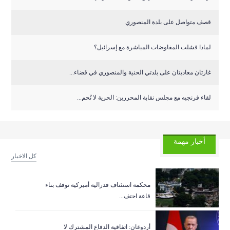
قصف متواصل على بلدة المنصوري
لماذا فشلت المفاوضات المباشرة مع إسرائيل؟
غارتان معاديتان على بلدتي الحنية والمنصوري في قضاء...
لقاء فرنجيه مع مجلس نقابة المحررين: الحرية لا تُحم...
أخبار مهمة
كل الاخبار
‏محكمة استئناف فدرالية أميركية توقف بناء
قاعة احتف...
أردوغان: اتفاقية الدفاع المشترك لا