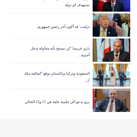
تستهدف اي دولة
ترامب: قد أكون آخر رئيس جمهوري
بارو: فرنسا “لن تسمح بأية محاولة تدخل
أجنبية...
السعودية وتركيا وباكستان توقع “اتفاقية مكة
ل...
بري يدعو الى جلسة عامة في 11 و12 الحالي