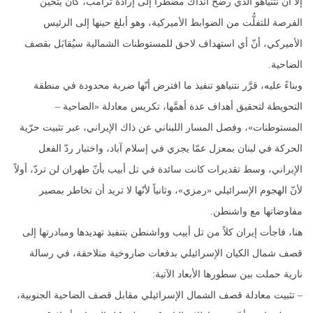
إلّا أنّ نتنياهو الذي رضخ آنذاك مضطراً إلى إرادة ترامب، كان يتحيَّن
الفرصة للتفلُّت من الضوابط الأميركية، وهو أبلغ حينها إلى الرئيس
الأميركي، أنّ أي استهداف لاحق للمستوطنات الشمالية سيُقابَل بقصف
الضاحية.
وبناءً عليه، قرَّر نتنياهو تنفيذ ما افترض أنّها ضربة محدودة في منطقة
التحويطة لتحقيق أهداف عدة أهمَّها، تكريس معادلة «الضاحية –
المستوطنات»، وفصل المسار اللبناني عن ذاك الإيراني، عبر تثبيت حرّية
الحركة في لبنان بمعزل عمّا يجري في إسلام آباد، واختبار ردّ الفعل
الإيراني، وسط تقديرات كانت سائدة في تل أبيب بأنّ طهران لن تردّ، أولاً
لأنّ الهجوم الإسرائيلي «رمزي»، وثانياً لأنّها لا تريد أن تخاطر بمصير
مفاوضاتها مع واشنطن.
هنا، فاجأت إيران كلاً من تل أبيب وواشنطن بتنفيذ تهديدها ومبادرتها إلى
قصف شمال الكيان الإسرائيلي بدفعات صاروخية متلاحقة، في رسالة
نارية حملت بين سطورها الأبعاد الآتية:
– تثبيت معادلة قصف الشمال الإسرائيلي مقابل قصف الضاحية الجنوبية،