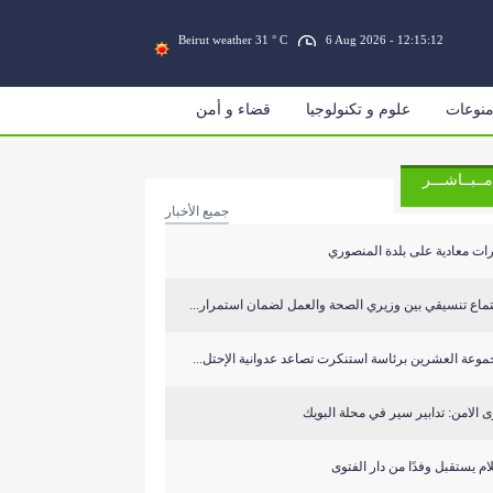
Beirut weather 31 ° C
6 Aug 2026 - 12:15:12
نوعات
علوم و تكنولوجيا
قضاء و أمن
مــبــاشـــر
جميع الأخبار
ات معادية على بلدة المنصوري
ماع تنسيقي بين وزيري الصحة والعمل لضمان استمرار...
وعة العشرين برئاسة استنكرت تصاعد عدوانية الإحتل...
 الامن: تدابير سير في محلة البويك
م يستقبل وفدًا من دار الفتوى