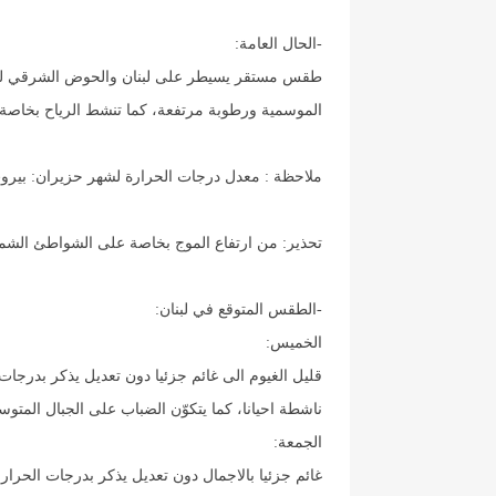
-الحال العامة:
طقس مستقر يسيطر على لبنان والحوض الشرقي للمت
الموسمية ورطوبة مرتفعة، كما تنشط الرياح بخاصة ش
ملاحظة : معدل درجات الحرارة لشهر حزيران: بيروت بين 22 و 30، طرابلس بين 21 و 29، زحلة بين 6
تحذير: من ارتفاع الموج بخاصة على الشواطئ الشمالية
-الطقس المتوقع في لبنان:
الخميس:
قليل الغيوم الى غائم جزئيا دون تعديل يذكر بدرجات
ناشطة احيانا، كما يتكوّن الضباب على الجبال المتوس
الجمعة:
غائم جزئيا بالاجمال دون تعديل يذكر بدرجات الحرار