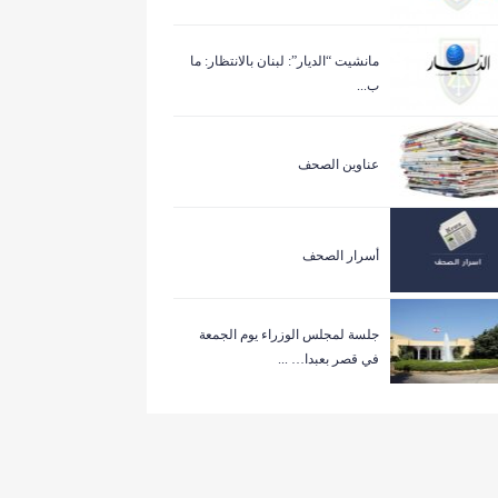
مانشيت “الديار”: لبنان بالانتظار: ما
ب...
عناوين الصحف
أسرار الصحف
جلسة لمجلس الوزراء يوم الجمعة
في قصر بعبدا… ...