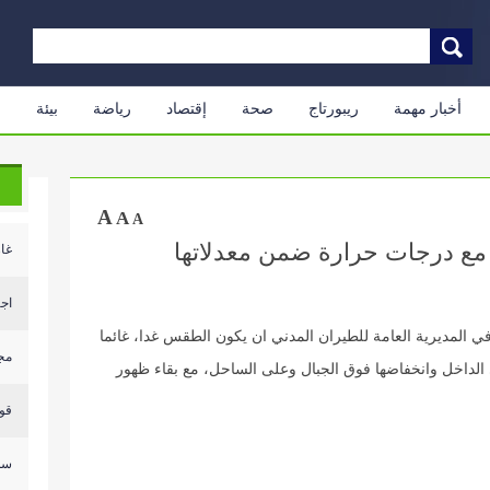
أخبار مهمة
ريبورتاج
صحة
إقتصاد
رياضة
بيئة
م
A
A
A
ع درجات حرارة ضمن معدلاتها
غار
اجت
ي المديرية العامة للطيران المدني ان يكون الطقس غدا، غائما
مجم
 الداخل وانخفاضها فوق الجبال وعلى الساحل، مع بقاء ظهور
قوى
سلا