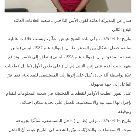
صدر عن المديريّة العامّة لقوى الأمن الدّاخلي ـ شعبة العلاقات العامّة
البلاغ التّالي:
بتاريخ 10-08-2025، وفي بلدة الشيخ عياش- عكّار، وبسبب خلافات عائلية
سابقة حصل اشكال بين المدعو: ط. ل. (مواليد عام 1987، لبناني) وابن
شقيقه المدعو: م. ل. (مواليد عام 1998، لبناني)، تطوّر إلى تلاسن وتدافع
بينهما حيث أقدم على إثره الثاني (م. ل.) على طعن الأول (ط. ل.) طعنات
عدّة بواسطة آلة حادة، نُقِلَ على إثرها إلى المستشفى للمعالجة، فيما فرّ
الفاعل إلى جهة مجهولة.
على الفور أعطيت الأوامر للقطعات المُختصّة في شعبة المعلومات للقيام
بإجراءاتها الميدانية والاستعلامية، للعمل على تحديد مكان اختبائه،
وتوقيفه.
بتاريخ 16-08-2025، توفي (ط. ل.) داخل المستشفى، متأثّرًا بجروحه.
بنتيجة الاستقصاءات والتحرّيّات، تبيّن للشعبة في التاريخ عينه، أنّ الفاعل