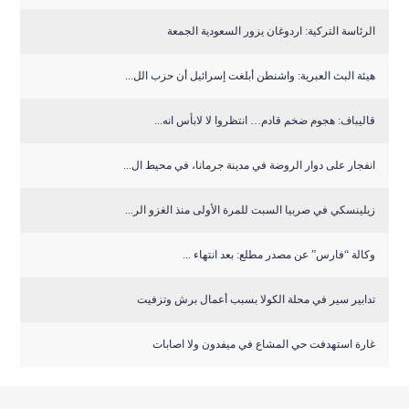
الرئاسة التركية: اردوغان يزور السعودية الجمعة
هيئة البث العبرية: واشنطن أبلغت إسرائيل أن حزب الل...
قاليباف: هجوم ضخم قادم… انتظروا لا لابأس انه...
انفجار على دوار الروضة في مدينة جرمانا، في محيط ال...
زيلينسكي في صربيا السبت للمرة الأولى منذ الغزو الر...
وكالة “فارس” عن مصدر مطلع: بعد انتهاء ...
تدابير سير في محلة الكولا بسبب أعمال برش وتزفيت
غارة استهدفت حي المشاع في ميفدون ولا اصابات