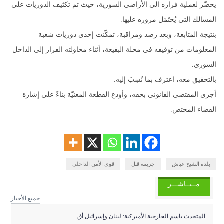
يحضّر لعملية فراره الى الأراضي السورية، حيث تم تكثيف الدوريات على
المسالك التي يُحتَمَل مروره عليها.
بنتيجة المتابعة، وبعد رصد ومراقبة، تمكّنت إحدى دوريات شعبة
المعلومات من توقيفه في محلة البقيعة، أثناء محاولته الفرار إلى الداخل
السوري.
بالتحقيق معه، اعترف بما نُسِبَ إليه.
أجري المقتضى القانوني بحقه، وأودع القطعة المعنيّة بناءً على إشارة
القضاء المختص.
بلدة الشيخ عياش
جريمة قتل
قوى الأمن الداخلي
مــبــاشـــر
جميع الأخبار
المتحدث باسم الخارجية الأميركية: لبنان وإسرائيل أق...