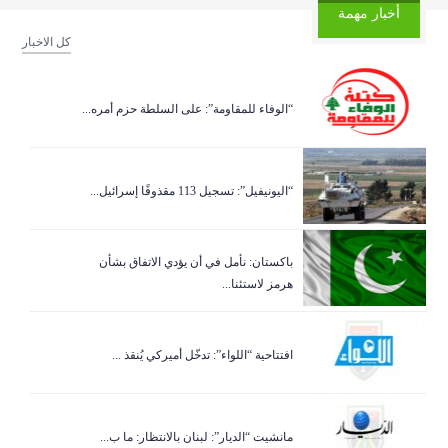
أخبار مهمة
كل الاخبار
“الوفاء للمقاومة”: على السلطة حزم أمره...
“اليونيفيل”: تسجيل 113 مقذوفًا إسرائيل...
باكستان: نأمل في أن يؤدي الاتفاق بشأن
هرمز لاستئنا...
افتتاحية “اللواء”: تدخّل أميركي يُنقذ ...
مانشيت “الديار”: لبنان بالانتظار: ما ب...