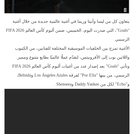
يتعاون كل من ليسا وأنيتا وريما في أغنية عالمية جديدة من خلال أغنية
“Goals”، التي صدرت اليوم، الخميس، ضمن ألبوم كأس العالم FIFA 2026
الرسمي.
الأغنية تمزج بين الخلفيات الموسيقية المختلفة للفنانين، من الكيبوب
واللاتين بوب إلى الأفروبيتس، لتقدّم عملًا عالميًا بطابع متنوع ومميز.
وتأتي “Goals” بعد إصدار عدد من أغنيات ألبوم كأس العالم FIFA 2026
الرسمي، من بينها “Por Ella” لفرقة Los Ángeles Azules وBelinda،
و”Echo” لكل من Daddy Yankee وShenseea.