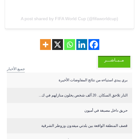
A post shared by FIFA World Cup (@fifaworldcup)
مــبــاشـــر
جميع الأخبار
بري يبدي استياءه من نتائج المفاوضات الأخيرة
النار تلاحق السكان.. 20 ألف شخص يخلون منازلهم في ك...
حريق داخل مصبغة في أميون
قصف المنطقة الواقعة بين بلدتي ميفدون وزوطر الشرقية