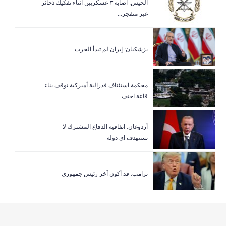
الجيش: اصابة ٣ عسكريين اثناء تفكيك ذخائر
غير منفجر...
بزشكيان: إيران لم تبدأ الحرب
‏محكمة استئناف فدرالية أميركية توقف بناء
قاعة احتف...
أردوغان: اتفاقية الدفاع المشترك لا
تستهدف اي دولة
ترامب: قد أكون آخر رئيس جمهوري