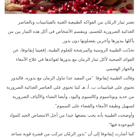
تعتبر ثمار الرمّان من الفواكه الطبيعية الغنية بالفيتامينات وبالعناصر
الغذائية الضرورية للجسم، وينقسم الأشخاص في أكل هذه الثمار بين من
يأكلها ببذورها وآخرين يفضلونها دون بذور.
تحدّثت الطبيبة الروسية والمرشحة للعلوم الطبية، إفغينيا إيفانوفا، عن
الفوائد الصحية لأكل ثمار الرمان مع بذورها لفوائدها في علاج الأمعاء
والجهاز الهضمي.
وقالت الطبيبة إيفانوفا: “من المفيد جدا تناول الرمان مع بذوره، فالبذور
تحتوي على فيتامينات ب، أ، هـ كما تحتوي على العناصر الغذائية الضرورية
من حديد وبوتاسيوم وكالسيوم واليود، وأيضا النشاء والألياف الضرورية
لتسهيل وظيفة الأمعاء والقضاء على السموم”.
وأوضحت الطبيبة بأنه يجب مضغها جيدا من أجل الامتصاص الجيد للمواد
الموجودة فيها”.
كما أشارت إيفانوفا إلى أن “بذور الرمّان تتركب من قشرة قوية تساعد