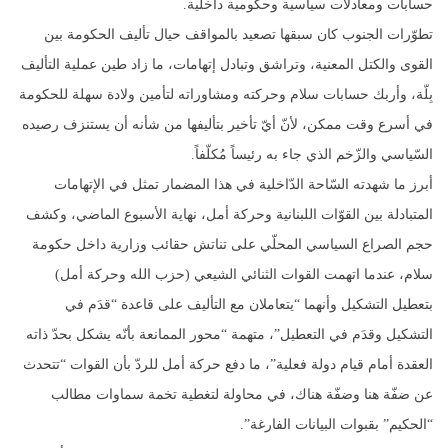
حسابات ومعادلات سياسية وحكومية داخلية.
تطوّرات الجنوب كان سبقها تصعيد بالمواقف حيال تأليف الحكومة بين
القوى والكتل المعنية، وتراشق وتبادل إتهامات، ما زاد طين عملية التأليف
بِلّة، وأربك حسابات سلام وحركته ومشاوراته لتأمين ولادة سهلة للحكومة
في أسرع وقت ممكن، لأنّ أيّ تأخير بتأليفها من شأنه أن يستنزف رصيده
السّياسي والزّخم الذي جاء به رئيساً مُكلّفاً.
أبرز ما شهدته السّاحة الدّاخلية في هذا المضمار تمثل في الإتهامات
المتبادلة بين القوّات اللبنانية وحركة أمل، نهاية الأسبوع الماضي، وكشف
حجم الصراع السياسي المحلّي على تناتش حقائب وزارية داخل حكومة
سلام، عندما اتهمت القوات الثنائي الشيعي (حزب الله وحركة أمل)
بتعطيل التشكيل وأنهما “يتعاملان مع التأليف على قاعدة “قدَم في
التشكيل وقدَم في التعطيل”، متهمة “محور الممانعة بأنّه يشكل بحدّ ذاته
العقدة أمام قيام دولة فعلية”، ما دفع حركة أمل للردّ بأن القوات “تتحدث
عن ضفّة هنا وضفّة هناك، في محاولة لتغطية تخمة سماوات مطالب
“الحكيم” بقبوات البيانات الفارغة”.