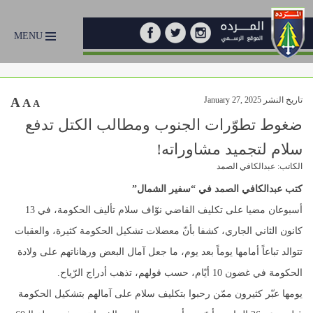
MENU
تاريخ النشر January 27, 2025
A
A
A
ضغوط تطوّرات الجنوب ومطالب الكتل تدفع
سلام لتجميد مشاوراته!
الكاتب: عبدالكافي الصمد
كتب عبدالكافي الصمد في “سفير الشمال”
أسبوعان مضيا على تكليف القاضي نوّاف سلام تأليف الحكومة، في 13
كانون الثاني الجاري، كشفا بأنّ معضلات تشكيل الحكومة كثيرة، والعقبات
تتوالد تباعاً أمامها يوماً بعد يوم، ما جعل آمال البعض ورهاناتهم على ولادة
الحكومة في غضون 10 أيّام، حسب قولهم، تذهب أدراج الرّياح.
يومها عبّر كثيرون ممّن رحبوا بتكليف سلام على آمالهم بتشكيل الحكومة