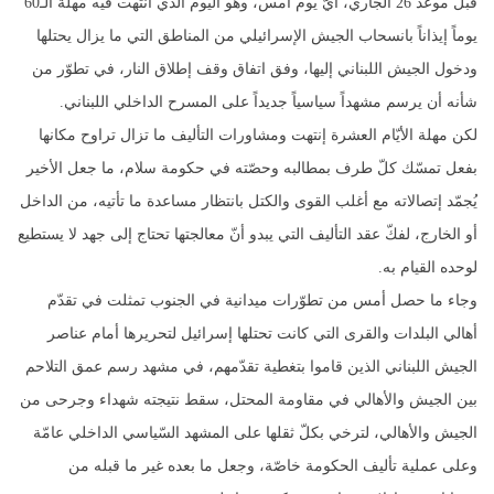
قبل موعد 26 الجاري، أيّ يوم أمس، وهو اليوم الذي انتهت فيه مهلة الـ60
يوماً إيذاناً بانسحاب الجيش الإسرائيلي من المناطق التي ما يزال يحتلها
ودخول الجيش اللبناني إليها، وفق اتفاق وقف إطلاق النار، في تطوّر من
شأنه أن يرسم مشهداً سياسياً جديداً على المسرح الداخلي اللبناني.
لكن مهلة الأيّام العشرة إنتهت ومشاورات التأليف ما تزال تراوح مكانها
بفعل تمسّك كلّ طرف بمطالبه وحصّته في حكومة سلام، ما جعل الأخير
يُجمّد إتصالاته مع أغلب القوى والكتل بانتظار مساعدة ما تأتيه، من الداخل
أو الخارج، لفكّ عقد التأليف التي يبدو أنّ معالجتها تحتاج إلى جهد لا يستطيع
لوحده القيام به.
وجاء ما حصل أمس من تطوّرات ميدانية في الجنوب تمثلت في تقدّم
أهالي البلدات والقرى التي كانت تحتلها إسرائيل لتحريرها أمام عناصر
الجيش اللبناني الذين قاموا بتغطية تقدّمهم، في مشهد رسم عمق التلاحم
بين الجيش والأهالي في مقاومة المحتل، سقط نتيجته شهداء وجرحى من
الجيش والأهالي، لترخي بكلّ ثقلها على المشهد السّياسي الداخلي عامّة
وعلى عملية تأليف الحكومة خاصّة، وجعل ما بعده غير ما قبله من