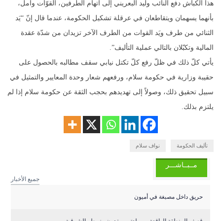
هذا الكباش دفع النائب وليد البعريني إلى اتهام الطرفين، القوّات وأمل،
بأنهما يسهمان ويتقاطعان في عرقلة تشكيل الحكومة، عندما قال إنّ “يَد
الثنائي من طرف ويَد القوات من الطرف الآخر تزيدان من شدّة عقدة
المالية وتكبّلان بالتالي عملية التأليف”.
يأتي كلّ ذلك في ظلّ رفع كلّ تكتل نيابي سقف مطالبه بالحصول على
حقيبة وزارية في حكومة سلام، ورفعهم شعار وحدة المعايير والتمثيل في
سبيل تحقيق ذلك، وصولاً إلى تهديدهم بحجب الثقة عن حكومة سلام إذا لم
يلتزم بذلك.
تأليف الحكومة
نواف سلام
مــبــاشـــر
جميع الأخبار
حريق داخل مصبغة في أميون