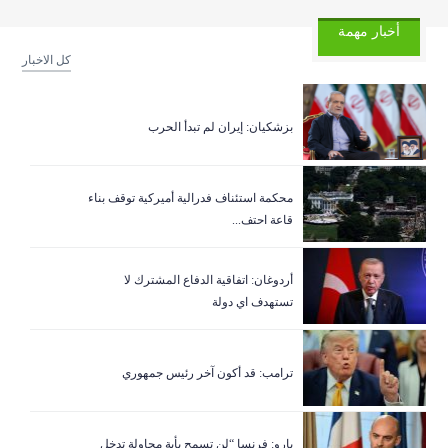
أخبار مهمة
كل الاخبار
بزشكيان: إيران لم تبدأ الحرب
‏محكمة استئناف فدرالية أميركية توقف بناء
قاعة احتف...
أردوغان: اتفاقية الدفاع المشترك لا
تستهدف اي دولة
ترامب: قد أكون آخر رئيس جمهوري
بارو: فرنسا “لن تسمح بأية محاولة تدخل