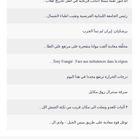
الدكتور نعمة ممثلا النائب فرنجيه في حفل تخريج طلاب...
رئيس الجامعة اللبنانية الفرنسية ونقيب اطباء الشمال...
بزشكيان: إيران لم تبدأ الحرب
محلّقة معادية ألقت موادا متفجرة على مرتفع علي الطا...
Tony Frangié : Face aux turbulences dans la région...
درجات الحرارة ترتفع مجددا في هذا اليوم
سرقة سنترال زوق مكايل
٣ آليات للعدو وصلت الى مكان قريب من ثكنة الجيش الل...
توغل قوة معادية على طريق ميس الجبل – وادي ال...