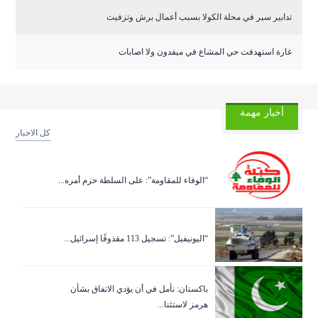
تدابير سير في محلة الكولا بسبب أعمال برش وتزفيت
غارة استهدفت حي المشاع في ميفدون ولا اصابات
أخبار مهمة
كل الاخبار
“الوفاء للمقاومة”: على السلطة حزم أمره...
“اليونيفيل”: تسجيل 113 مقذوفًا إسرائيل...
باكستان: نأمل في أن يؤدي الاتفاق بشأن
هرمز لاستئنا...