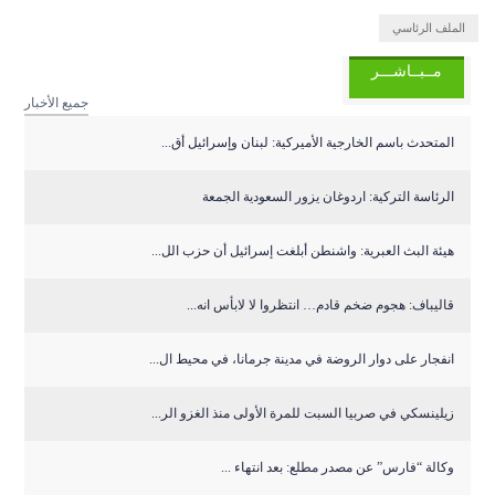
الملف الرئاسي
مــبــاشـــر
جميع الأخبار
المتحدث باسم الخارجية الأميركية: لبنان وإسرائيل أق...
الرئاسة التركية: اردوغان يزور السعودية الجمعة
هيئة البث العبرية: واشنطن أبلغت إسرائيل أن حزب الل...
قاليباف: هجوم ضخم قادم… انتظروا لا لابأس انه...
انفجار على دوار الروضة في مدينة جرمانا، في محيط ال...
زيلينسكي في صربيا السبت للمرة الأولى منذ الغزو الر...
وكالة “فارس” عن مصدر مطلع: بعد انتهاء ...