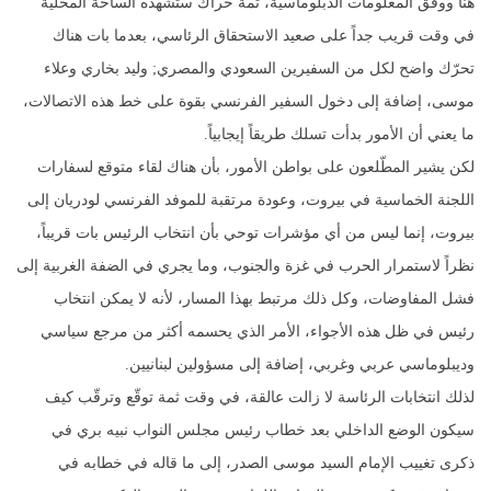
هنا ووفق المعلومات الدبلوماسية، ثمة حراك ستشهده الساحة المحلية
في وقت قريب جداً على صعيد الاستحقاق الرئاسي، بعدما بات هناك
تحرّك واضح لكل من السفيرين السعودي والمصري; وليد بخاري وعلاء
موسى، إضافة إلى دخول السفير الفرنسي بقوة على خط هذه الاتصالات،
ما يعني أن الأمور بدأت تسلك طريقاً إيجابياً.
لكن يشير المطّلعون على بواطن الأمور، بأن هناك لقاء متوقع لسفارات
اللجنة الخماسية في بيروت، وعودة مرتقبة للموفد الفرنسي لودريان إلى
بيروت، إنما ليس من أي مؤشرات توحي بأن انتخاب الرئيس بات قريباً،
نظراً لاستمرار الحرب في غزة والجنوب، وما يجري في الضفة الغربية إلى
فشل المفاوضات، وكل ذلك مرتبط بهذا المسار، لأنه لا يمكن انتخاب
رئيس في ظل هذه الأجواء، الأمر الذي يحسمه أكثر من مرجع سياسي
وديبلوماسي عربي وغربي، إضافة إلى مسؤولين لبنانيين.
لذلك انتخابات الرئاسة لا زالت عالقة، في وقت ثمة توقّع وترقّب كيف
سيكون الوضع الداخلي بعد خطاب رئيس مجلس النواب نبيه بري في
ذكرى تغييب الإمام السيد موسى الصدر، إلى ما قاله في خطابه في