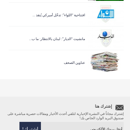
افتتاحية “اللواء”: تدخّل أميركي يُنقذ ...
مانشيت “الديار”: لبنان بالانتظار: ما ب...
عناوين الصحف
إشترك هنا
إشترك مجاناً في النشرة الإخبارية لتلقي أحدث الأخبار ومقالات حصرية مباشرة على
صندوق البريد الوارد الخاص بك!