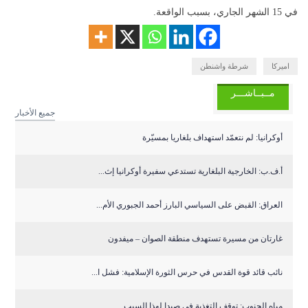
في 15 الشهر الجاري، بسبب الواقعة.
اميركا
شرطة واشنطن
مــبــاشـــر
جميع الأخبار
أوكرانيا: لم نتعمّد استهداف بلغاريا بمسيّرة
أ.ف.ب: الخارجية البلغارية تستدعي سفيرة أوكرانيا إث...
العراق: القبض على السياسي البارز أحمد الجبوري الأم...
غارتان من مسيرة تستهدف منطقة الصوان – ميفدون
نائب قائد قوة القدس في حرس الثورة الإسلامية: فشل ا...
مياه الجنوب: توقف التغذية في صيدا لهذا السبب