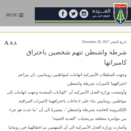
MENU
تاريخ النشر December 28, 2017
A
A
A
شرطة واشنطن تتهم شخصين باختراق
كاميراتها
وجهت ​السلطات الأميركية​ اتهامات لمواطنين رومانيين، إثر مزاعم
اختراقهما كاميرات شرطة ​واشنطن​.
وأوضحت ​وزارة العدل الأميركية​ أن “​الولايات المتحدة​ وجهت اتهامات إلى
مواطنين رومانيين بناء على ادعاءات باختراقهما كاميرات المراقبة
الإلكترونية الخاصة بشرطة واشنطن”، مشيرةً الى أن “ما حدث هو جزء
من مؤامرة متعلقة ببرمجيات “الفدية الخبيثة”.
وأشارت وزارة العدل الأميركية الى أن المتهمين تم اعتقالهما في ​رومانيا​