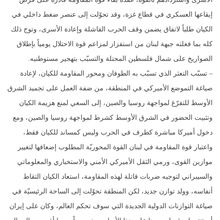
إيقاعها العسكري في قطاع غزة، وقد تحوّلت إلى عنصر ضغط داخلي في
الكيان طلباً لاتفاق يضمن وقف الحرب الفاشلة وإعادة الأسرى، وتوج ذلك
كله بما فعلته جبهة لبنان من استفزاز لمزاعم قوة الاحتلال يومياً بإطلاق
الصواريخ على شمال فلسطين المحتلة والتسبّب بتهجير مستوطنيه.
– تسبّب التعثر الذي تسبّب به الطوفان ومحور المقاومة للكيان، لإعادة
صياغة التموضع الأميركي في المنطقة، من ضفة العمل على تجميد الشرق
الأوسط للتفرّغ لمواجهة روسيا والصين، إلى السعي لمنع هزيمة الكيان
وتثبيت الحضور في الشرق الأوسط كشرط لمواجهة روسيا والصين، ومع
دخول أميركا مباشرة كطرف في الحرب وليس كمساند للكيان فقط،
واعتبار قوة المقاومة في لبنان القوة المحوريّة المطلوب إضعافها لتغيير
موازين القوى، ورمي الثقل الأميركي الأمني والاستخباري والمعلوماتي
والسيبراني لتوجيه ضربات قاتلة لهذه المقاومة، استعاد الكيان التقاط
أنفاسه، وولد توازن جديد، لكن المنطقة تحوّلت إلى الساحة الرئيسيّة في
صياغة التوازنات الدولية الجديدة التي سوف تحكم العالم، وكان على إيران