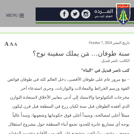
MENU
تاريخ النشر October 7, 2024
A
A
A
سنة طوفان… مَن يملك سفينة نوح؟
الكاتب: ناصر قنديل
كتب ناصر قنديل في “البناء”
– مع مرور عام على طوفان الأقصى، دخل العالم كله في طوفان فوائض
القوة ورسم الخرائط والمعادلات والتوازنات، وجرى استدعاء آخر
مخرجات التكنولوجيا والاستناد إلى أدنى معايير الأخلاق لاستعادة التوازن
الذي أفقده الطوفان قبل سنة لكيان زرع في المنطقة قبل قرن ليكون
ممثلاً أعلى لمصالحه، وسيداً أعلى فوق حكوماتها وشعوبها، وسداً عالياً
بوجه أي مشاريع عابرة للحدود تجمع أبناء المنطقة حول مشروع استقلال
ونهوض، وعنصر بثّ للفتن وتشجيع على الحروب الأهلية وتقسيم المقسّم