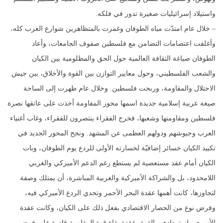
واستيلاد إسرائيليات صغيرة تدور في فلكه.
– خلال عام امتدّت مياه الطوفان وغمرت بالمتظاهرين شوارع الغرب كله،
وأغلقت اعتصامات التضامن مع فلسطين صفوف الجامعات، وأعاد
الطوفان صياغة الثقافة العالمية حول الحق والمظلومية بين الكيان
والشعب الفلسطيني، وحول معايير التوازن بين القوة والأخلاق، بين جيش
الاحتلال والمقاومة، وربحت فلسطين. وخلال عام ظهرت إلى الساحة
صيغة عربية إسلامية جديدة اسمها محور المقاومة أخذت على عاتقها نصرة
فلسطين ومقاومتها وشعبها، فخرج الفقراء ينتصرون للفقراء، وغاب أغنياء
العرب وجيوشهم ودولهم العظمى عن المشهد. ونجح المحور الجديد في
تكبيد الكيان خسائر إضافيّة لخسارته الأولى للردع يوم الطوفان، وبات
الكيان أمام عقد مستعصية لم يستطع رغم الدعم الأميركي والغربي
اللامحدود، بل والشراكة الأميركية والغربية المباشرة، أن يمتلك وصفة
لتجاوزها، كانت أهمها عقدة البحر الأحمر وتحدي الردع الأميركي فيه،
وفرض نوع من الحصار الاقتصادي بفعل ذلك على الكيان، وكانت عقدة
الأسرى واستردادهم بالقوة، عقدة بقاء قوة المقاومة قادرة على فرض