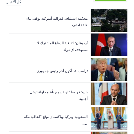
كل الاخبار
‏محكمة استئناف فدرالية أميركية توقف بناء
قاعة احتف...
أردوغان: اتفاقية الدفاع المشترك لا
تستهدف اي دولة
ترامب: قد أكون آخر رئيس جمهوري
بارو: فرنسا “لن تسمح بأية محاولة تدخل
أجنبية...
السعودية وتركيا وباكستان توقع “اتفاقية مكة
ل...