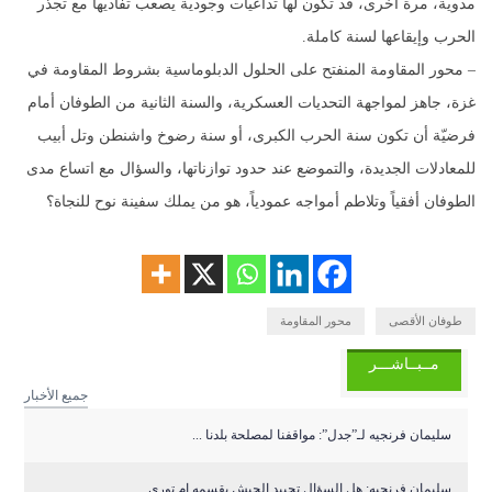
مدوية، مرة أخرى، قد تكون لها تداعيات وجودية يصعب تفاديها مع تجذّر
الحرب وإيقاعها لسنة كاملة.
– محور المقاومة المنفتح على الحلول الدبلوماسية بشروط المقاومة في
غزة، جاهز لمواجهة التحديات العسكرية، والسنة الثانية من الطوفان أمام
فرضيّة أن تكون سنة الحرب الكبرى، أو سنة رضوخ واشنطن وتل أبيب
للمعادلات الجديدة، والتموضع عند حدود توازناتها، والسؤال مع اتساع مدى
الطوفان أفقياً وتلاطم أمواجه عمودياً، هو من يملك سفينة نوح للنجاة؟
طوفان الأقصى
محور المقاومة
مــبــاشـــر
جميع الأخبار
سليمان فرنجيه لـ”جدل”: مواقفنا لمصلحة بلدنا ...
سليمان فرنجيه: هل السؤال تحييد الجيش يقسمه ام توري...