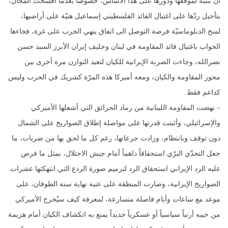
أن تنتبه لموقعها ودورها على هذا الأساس، خصوصاً بعدما أفسحت المجال،
بتأجيل ردّها على اغتيال القائد الفلسطيني إسماعيل هنيّة على أراضيها،
لمنح الدبلوماسيّة فرصة التوصل الى اتفاق ينهي الحرب على غزة، فجاءها
الجواب باغتيال قائد المقاومة في لبنان وحليف إيران الأبرز السيد حسن
نصرالله، وجاءت الضربة الإيرانية للكيان لتعيد التوازن مرة أخرى بين
محور المقاومة والكيان، ومعه أميركا هذه المرّة كشريك في الحرب وليس
كداعم فقط.
– نهضت المقاومة اللبنانية من رماد الحرائق التي أشعلها الأميركي
والإسرائيلي، وأثبتت قدرتها على مواصلة إطلاق الصواريخ على الشمال
دون توقف وبانتظام، وزادت جرعاتها، رغم كل ما لحق بها من ضربات، ما
جعل التحدّي البرّي استحقاقاً داهماً أمام جيش الاحتلال، بمثل ما فرض
عليه الرد الإيراني استحقاق الرد لترميم صورة الردع التي انتهكتها عشرات
الصواريخ الإيرانية، وصارت المنطقة على عتبة نهاية سنة الطوفان، على
موعد مع ساعات وأيام فاصلة متسارعة، لمعرفة كيف سيُخرج الأميركي
من جيبه أرنباً سياسياً أو عسكرياً جديداً يمنع به انكشاف الكيان أمام هزيمة