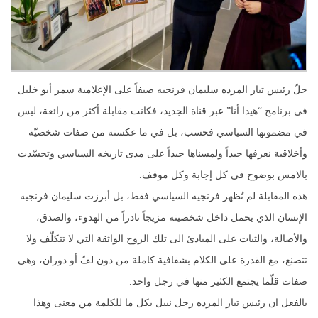
حلّ رئيس تيار المرده سليمان فرنجيه ضيفاً على الإعلامية سمر أبو خليل
في برنامج “هيدا أنا” عبر قناة الجديد، فكانت مقابلة أكثر من رائعة، ليس
في مضمونها السياسي فحسب، بل في ما عكسته من صفات شخصيّة
وأخلاقية نعرفها جيداً ولمسناها جيداً على مدى تاريخه السياسي وتجسّدت
بالامس بوضوح في كل إجابة وكل موقف.
هذه المقابلة لم تُظهر فرنجيه السياسي فقط، بل أبرزت سليمان فرنجيه
الإنسان الذي يحمل داخل شخصيته مزيجاً نادراً من الهدوء، والصدق،
والأصالة، والثبات على المبادئ الى تلك الروح الواثقة التي لا تتكلّف ولا
تتصنع، مع القدرة على الكلام بشفافية كاملة من دون لفّ أو دوران، وهي
صفات قلّما يجتمع الكثير منها في رجل واحد.
بالفعل ان رئيس تيار المرده رجل نبيل بكل ما للكلمة من معنى وهذا