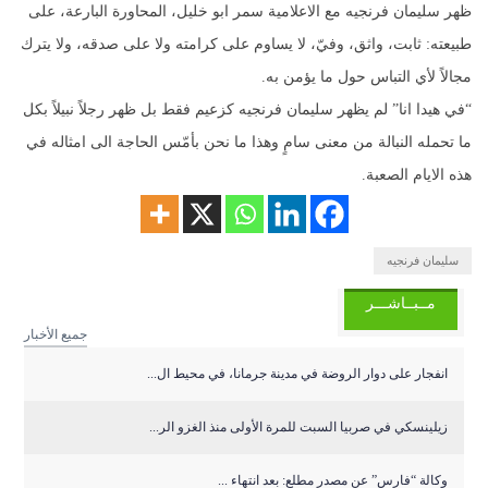
ظهر سليمان فرنجيه مع الاعلامية سمر ابو خليل، المحاورة البارعة، على
طبيعته: ثابت، واثق، وفيّ، لا يساوم على كرامته ولا على صدقه، ولا يترك
مجالاً لأي التباس حول ما يؤمن به.
“في هيدا انا” لم يظهر سليمان فرنجيه كزعيم فقط بل ظهر رجلاً نبيلاً بكل
ما تحمله النبالة من معنى سامٍ وهذا ما نحن بأمّس الحاجة الى امثاله في
هذه الايام الصعبة.
سليمان فرنجيه
مــبــاشـــر
جميع الأخبار
انفجار على دوار الروضة في مدينة جرمانا، في محيط ال...
زيلينسكي في صربيا السبت للمرة الأولى منذ الغزو الر...
وكالة “فارس” عن مصدر مطلع: بعد انتهاء ...