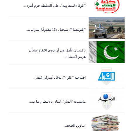
“الوفاء للمقاومة”: على السلطة حزم أمره...
“اليونيفيل”: تسجيل 113 مقذوفًا إسرائيل...
باكستان: نأمل في أن يؤدي الاتفاق بشأن
هرمز لاستئنا...
افتتاحية “اللواء”: تدخّل أميركي يُنقذ ...
مانشيت “الديار”: لبنان بالانتظار: ما ب...
عناوين الصحف