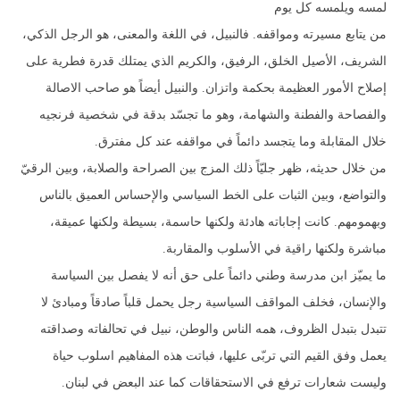
لمسه ويلمسه كل يوم
من يتابع مسيرته ومواقفه. فالنبيل، في اللغة والمعنى، هو الرجل الذكي،
الشريف، الأصيل الخلق، الرفيق، والكريم الذي يمتلك قدرة فطرية على
إصلاح الأمور العظيمة بحكمة واتزان. والنبيل أيضاً هو صاحب الاصالة
والفصاحة والفطنة والشهامة، وهو ما تجسّد بدقة في شخصية فرنجيه
خلال المقابلة وما يتجسد دائماً في مواقفه عند كل مفترق.
من خلال حديثه، ظهر جليّاً ذلك المزج بين الصراحة والصلابة، وبين الرقيّ
والتواضع، وبين الثبات على الخط السياسي والإحساس العميق بالناس
وبهمومهم. كانت إجاباته هادئة ولكنها حاسمة، بسيطة ولكنها عميقة،
مباشرة ولكنها راقية في الأسلوب والمقاربة.
ما يميّز ابن مدرسة وطني دائماً على حق أنه لا يفصل بين السياسة
والإنسان، فخلف المواقف السياسية رجل يحمل قلباً صادقاً ومبادئ لا
تتبدل بتبدل الظروف، همه الناس والوطن، نبيل في تحالفاته وصداقته
يعمل وفق القيم التي تربّى عليها، فباتت هذه المفاهيم اسلوب حياة
وليست شعارات ترفع في الاستحقاقات كما عند البعض في لبنان.