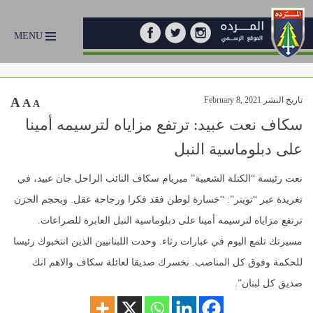
MENU
تاريخ النشر February 8, 2021
A
A
A
سكاف نعت عبيد: ترتفع مزاياه لترسيمه أمينا
على دبلوماسية النبل
نعت رئيسة “الكتلة الشعبية” ميريام سكاف النائب الراحل جان عبيد، في
تغريدة عبر “تويتر”: “خسارة لوطن فقد فكرا ورجاحة عقل. وبحجم الحزن
ترتفع مزاياه لترسيمه أمينا على دبلوماسية النبل العابرة للصراعات.
مسيرتك تلمع اليوم في عبارات رثاء. وحدت اللبنانيين الذين انتخبوك رئيسا
للحكمة وفوق كل المناصب. نخسرك صديقا لعائلة سكاف والاهم انك
صديق كل لبنان”.