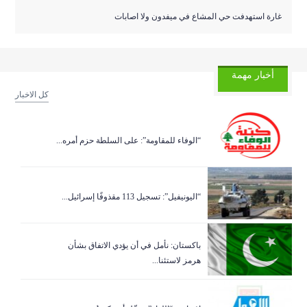
غارة استهدفت حي المشاع في ميفدون ولا اصابات
أخبار مهمة
كل الاخبار
“الوفاء للمقاومة”: على السلطة حزم أمره...
“اليونيفيل”: تسجيل 113 مقذوفًا إسرائيل...
باكستان: نأمل في أن يؤدي الاتفاق بشأن
هرمز لاستئنا...