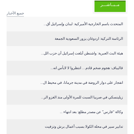
مــبــاشـــر
جميع الأخبار
المتحدث باسم الخارجية الأميركية: لبنان وإسرائيل أق...
الرئاسة التركية: اردوغان يزور السعودية الجمعة
هيئة البث العبرية: واشنطن أبلغت إسرائيل أن حزب الل...
قاليباف: هجوم ضخم قادم… انتظروا لا لابأس انه...
انفجار على دوار الروضة في مدينة جرمانا، في محيط ال...
زيلينسكي في صربيا السبت للمرة الأولى منذ الغزو الر...
وكالة “فارس” عن مصدر مطلع: بعد انتهاء ...
تدابير سير في محلة الكولا بسبب أعمال برش وتزفيت