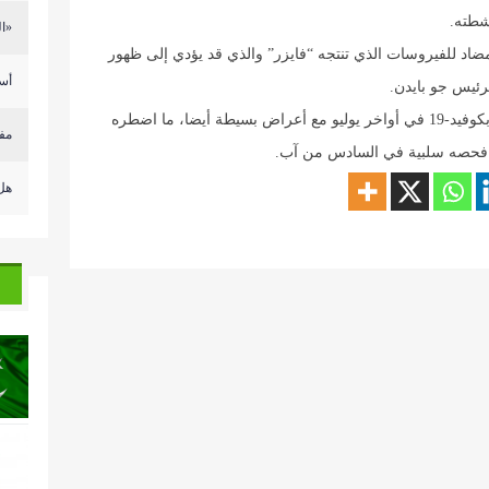
شطته.
«ال
لمضاد للفيروسات الذي تنتجه “فايزر” والذي قد يؤدي إلى ظهور
أسع
رئيس جو بايدن.
فقد شخّصت إصابة الرئيس الأميركي البالغ 79 عاما بكوفيد-19 في أواخر يوليو مع أعراض بسيطة أيضا، ما اضطره
مف
جة فحصه سلبية في السادس من آب.
هل 