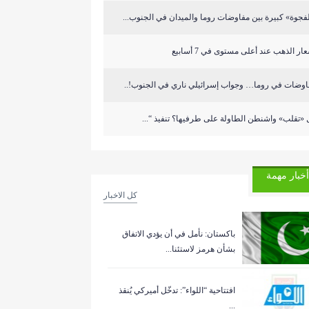
فجوة» كبيرة بين مفاوضات روما والميدان في الجنوب...
ار الذهب عند أعلى مستوى في 7 أسابيع
اوضات في روما… وجواب إسرائيلي ناري في الجنوب!..
«تقلب» واشنطن الطاولة على طرفيها؟ تنفيذ “...
أخبار مهمة
كل الاخبار
باكستان: نأمل في أن يؤدي الاتفاق
بشأن هرمز لاستئنا...
افتتاحية “اللواء”: تدخّل أميركي يُنقذ
...