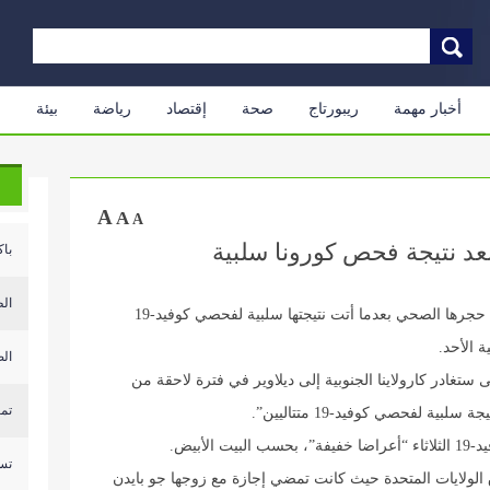
أخبار مهمة
ريبورتاج
صحة
إقتصاد
رياضة
بيئة
م
A
A
A
عد نتيجة فحص كورونا سلبية
باك
الط
تنوي السيّدة الأميركية الأولى جيل بايدن الخروج من حجرها الصحي بعدما أتت نتيجتها سلبية لفحصي كوفيد-19
ة الأحد.
الصحة: 8 جرح
 ستغادر كارولاينا الجنوبية إلى ديلاوير في فترة لاحقة من
تم
ية لفحصي كوفيد-19 متتاليين”.
تسر
الولايات المتحدة حيث كانت تمضي إجازة مع زوجها جو بايدن