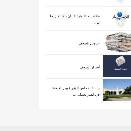
مانشيت “الديار”: لبنان بالانتظار: ما
ب...
عناوين الصحف
أسرار الصحف
جلسة لمجلس الوزراء يوم الجمعة
في قصر بعبدا… ...