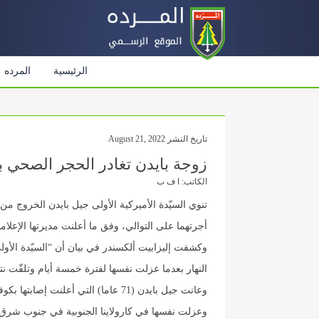
الرئيسية
المرده
تاريخ النشر August 21, 2022
زوجة بايدن تغادر الحجر الصحي ب
الكاتب: ا ف ب
أجرتهما على التوالي، وفق ما أعلنت مديرتها الإعلامي
وكشفت إليزابيت ألكسندر في بيان أن “السيّدة الأولى
النهار بعدما عزلت نفسها لفترة خمسة أيام وتلقّت نتيجة سلب
وعانت جيل بايدن (71 عاما) التي أعلنت إصابتها بكوفيد-19 الثلاثاء “أعراضا خفيفة”، بحسب البيت الأبيض.
وعزلت نفسها في كارولاينا الجنوبية في جنوب شرق 