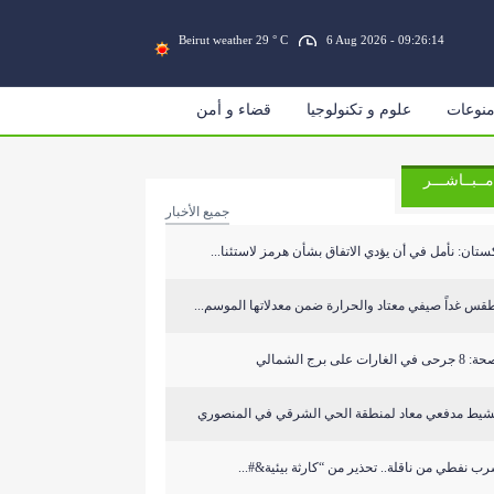
Beirut weather 29 ° C
6 Aug 2026 - 09:26:15
نوعات
علوم و تكنولوجيا
قضاء و أمن
مــبــاشـــر
جميع الأخبار
ستان: نأمل في أن يؤدي الاتفاق بشأن هرمز لاستئنا...
قس غداً صيفي معتاد والحرارة ضمن معدلاتها الموسم...
ى في الغارات على برج الشمالي
شيط مدفعي معاد لمنطقة الحي الشرقي في المنصوري
ب نفطي من ناقلة.. تحذير من “كارثة بيئية&#...