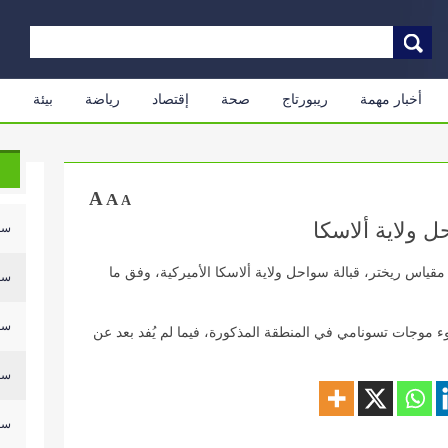
أخبار مهمة
ريبورتاج
صحة
إقتصاد
رياضة
بيئة
م
A
A
A
 ولاية ألاسكا
سلي
وم الأحد، بقوة 7.4 درجات على مقياس ريختر، قبالة سواحل ولاية ألاسكا الأميركية، وفق ما
سلي
سلي
ء موجات تسونامي في المنطقة المذكورة، فيما لم يُفد بعد عن
سلي
سلي