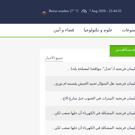
Beirut weather 27 ° C
7 Aug 2026 - 23:44:55
نوعات
علوم و تكنولوجيا
قضاء و أمن
مــبــاشـــر
جميع الأخبار
مان فرنجيه لـ”جدل”: مواقفنا لمصلحة بلدنا ...
مان فرنجيه: هل السؤال تحييد الجيش يقسمه ام توري...
مان فرنجيه: النيترات في الجنوب خبرٌ سارع الاع...
مان فرنجيه: المشكلة في الكهرباء أن حلها صعب لكن...
مان فرنجيه: المشكلة في الكهرباء أن حلها صعب لكن...