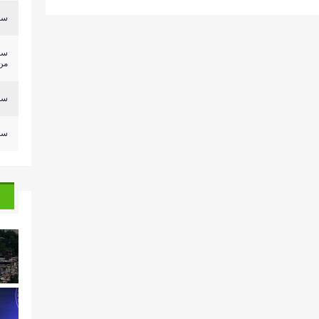
سلي
سل
من.
سلي
سلي