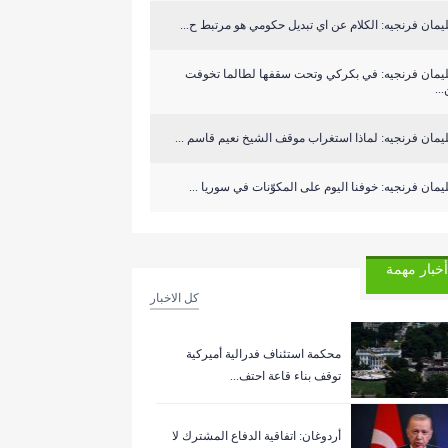
مان فرنجيه: الكلام عن اي تبديل حكومي هو مرتبط ح...
يمان فرنجيه: في بكركي وتحت سقفها لطالما تخوفت
..
مان فرنجيه: لماذا استغراب موقف الشيخ نعيم قاسم ...
مان فرنجيه: خوفنا اليوم على المكوّنات في سوريا ...
أخبار مهمة
كل الاخبار
‏محكمة استئناف فدرالية أميركية
توقف بناء قاعة احتف...
أردوغان: اتفاقية الدفاع المشترك لا