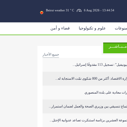
Beirut weather 31 ° C
6 Aug 2026 - 13:44:54
نوعات
علوم و تكنولوجيا
قضاء و أمن
مــبــاشـــر
جميع الأخبار
نيفيل”: تسجيل 113 مقذوفًا إسرائيل...
الاقتصاد: أكثر من 800 شكوى تمّت الاستجابة له...
ات معادية على بلدة المنصوري
ماع تنسيقي بين وزيري الصحة والعمل لضمان استمرار...
وعة العشرين برئاسة استنكرت تصاعد عدوانية الإحتل...