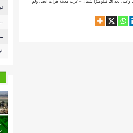
وكان مركز هذا الزلزال يقع على عمق 10 كيلومترات وعلى بعد 28 كيلومترًا شمال – غرب مدينة هرات أيضا. ولم
قوى
سلا
سلا
ال