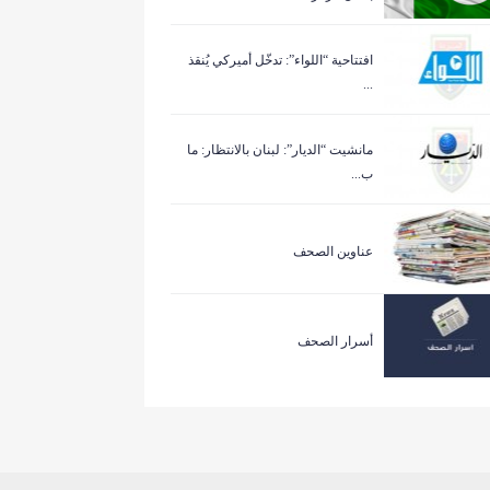
افتتاحية “اللواء”: تدخّل أميركي يُنقذ
...
مانشيت “الديار”: لبنان بالانتظار: ما
ب...
عناوين الصحف
أسرار الصحف