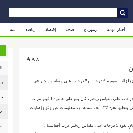
أخبار مهمة
ريبورتاج
صحة
إقتصاد
رياضة
بيئة
م
A
A
A
ن
“اليو
أفاد مركز الزلازل لأوروبا والبحر المتوسط عن وقوع زلزالين بقوة 6.4 درجات و5 درجات على مقياس ريختر في
وزارة 
غار
وقال :”إن مركز الزلزال الأول الذي بلغت قوته 6.4 درجات على مقياس ريختر، كان يقع على عمق 10 كيلومترات
وعلى بعد 34 كيلومترا شمال – غرب مدينة هرات التي يقطنها نحن 272 ألف نسمة. ولا معلومات عن وقوع إصابات
اجت
رب أفغانستان.
مجم