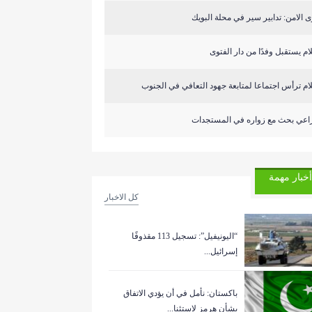
 الامن: تدابير سير في محلة البويك
م يستقبل وفدًا من دار الفتوى
م ترأس اجتماعا لمتابعة جهود التعافي في الجنوب
راعي بحث مع زواره في المستجدات
أخبار مهمة
كل الاخبار
“اليونيفيل”: تسجيل 113 مقذوفًا
إسرائيل...
باكستان: نأمل في أن يؤدي الاتفاق
بشأن هرمز لاستئنا...