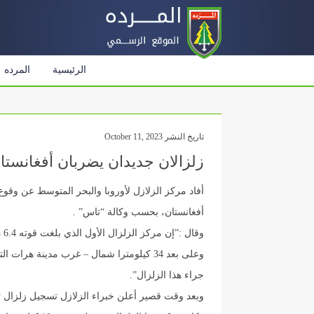
الرئيسية
المرده
تاريخ النشر October 11, 2023
زلزالان جديدان يضربان أفغانستا
أفغانستان، بحسب وكالة “تاس” .
جراء هذا الزلزال”.
وبعد وقت قصير أعلن خبراء الزلازل تسجيل زلزال ثانٍ بقوة 5 درجات على مقياس ريختر غ