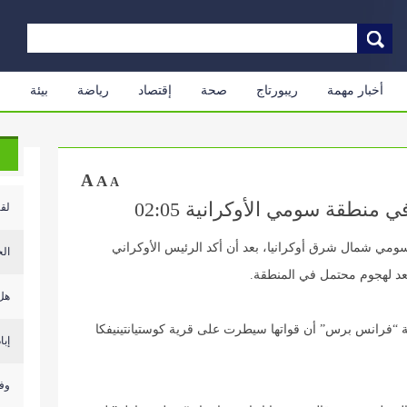
أخبار مهمة
ريبورتاج
صحة
إقتصاد
رياضة
بيئة
م
A
A
A
نطقة سومي الأوكرانية 02:05
لقا
ومي شمال شرق أوكرانيا، بعد أن أكد الرئيس الأوكراني
الح
عد لهجوم محتمل في المنطقة.
هل 
ة “فرانس برس” أن قواتها سيطرت على قرية كوستيانتينيفكا
إبا
وف