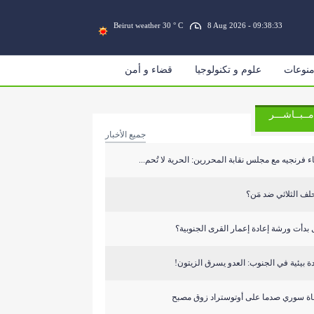
Beirut weather 30 ° C
8 Aug 2026 - 09:38:34
نوعات
علوم و تكنولوجيا
قضاء و أمن
مــبــاشـــر
جميع الأخبار
ء فرنجيه مع مجلس نقابة المحررين: الحرية لا تُحم...
لف الثلاثي ضد مَن؟
بدأت ورشة إعادة إعمار القرى الجنوبية؟
دة بيئية في الجنوب: العدو يسرق الزيتون!
اة سوري صدما على أوتوستراد زوق مصبح