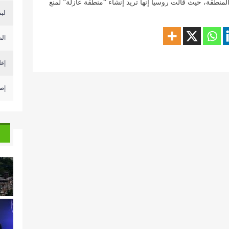
منطقة، حيث قالت روسيا إنها تريد إنشاء “منطقة عازلة” لمنع
لبن
الط
إغل
إصابة أكث