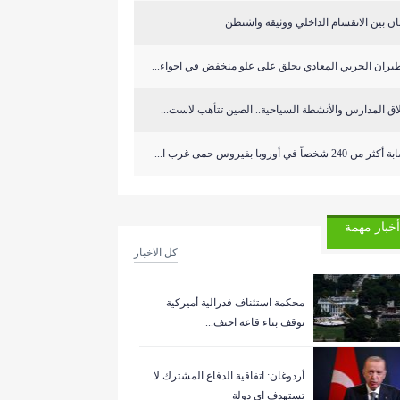
ان بين الانقسام الداخلي ووثيقة واشنطن
يران الحربي المعادي يحلق على علو منخفض في اجواء...
اق المدارس والأنشطة السياحية.. الصين تتأهب لاست...
ر من 240 شخصاً في أوروبا بفيروس حمى غرب ا...
أخبار مهمة
كل الاخبار
‏محكمة استئناف فدرالية أميركية
توقف بناء قاعة احتف...
أردوغان: اتفاقية الدفاع المشترك لا
تستهدف اي دولة