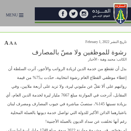
MENU
تاريخ النشر February 1, 2022
A
A
A
رشوة للموظفين ولا مسّ بالمصارف
الكاتب: محمد وهبة - الأخبار
بدل أن تقتطع من خدمة الدين لزيادة الرواتب والأجور، آثرت السلطة أن
إعطاء موظفي القطاع العام رشوة انتخابية، حدّدت بـ75% من قيمة
رواتبهم على ألا تقلّ عن مليوني ليرة، ولا تزيد على أربعة ملايين، وفي
المقابل، أدرجت في الموازنة مبلغ 7667 مليار ليرة لخدمة الدين العام، أي
بزيادة نسبتها 145%، ستصبّ مباشرة في جيوب المصارف ومصرف لبنان
باعتبارهما الدائن الأكبر للدولة التي تواصل خدمة ديونها بالعملة المحلية
رغم أنها تخلفت عن سداد الديون بالعملة الأجنبية!
لم يخصّص في مشروع موازنة 2022 سوى مبلغ 1748 مليار ليرة لما سمّي