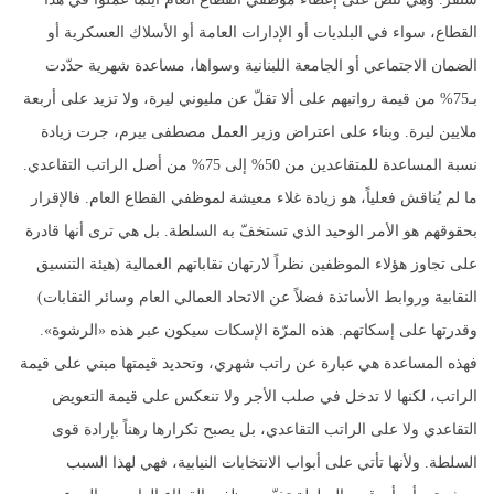
القطاع، سواء في البلديات أو الإدارات العامة أو الأسلاك العسكرية أو
الضمان الاجتماعي أو الجامعة اللبنانية وسواها، مساعدة شهرية حدّدت
بـ75% من قيمة رواتبهم على ألا تقلّ عن مليوني ليرة، ولا تزيد على أربعة
ملايين ليرة. وبناء على اعتراض وزير العمل مصطفى بيرم، جرت زيادة
نسبة المساعدة للمتقاعدين من 50% إلى 75% من أصل الراتب التقاعدي.
ما لم يُناقش فعلياً، هو زيادة غلاء معيشة لموظفي القطاع العام. فالإقرار
بحقوقهم هو الأمر الوحيد الذي تستخفّ به السلطة. بل هي ترى أنها قادرة
على تجاوز هؤلاء الموظفين نظراً لارتهان نقاباتهم العمالية (هيئة التنسيق
النقابية وروابط الأساتذة فضلاً عن الاتحاد العمالي العام وسائر النقابات)
وقدرتها على إسكاتهم. هذه المرّة الإسكات سيكون عبر هذه «الرشوة».
فهذه المساعدة هي عبارة عن راتب شهري، وتحديد قيمتها مبني على قيمة
الراتب، لكنها لا تدخل في صلب الأجر ولا تنعكس على قيمة التعويض
التقاعدي ولا على الراتب التقاعدي، بل يصبح تكرارها رهناً بإرادة قوى
السلطة. ولأنها تأتي على أبواب الانتخابات النيابية، فهي لهذا السبب