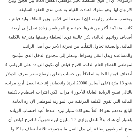
«رشوة». أي أن قوى السلطة تخيّر موظفي القطاع العام بين الجوع وبين
الارتهان لها. وهو سلوك اعتادت القيام به على مدى العقود السابقة.
وبحسب مصادر وزارية، فإن الصيغة التي قدّمها وزير الطاقة وليد فياض،
كانت متقدّمة أكثر من غيرها لجهة منح الموظفين زيادة تصل إلى أربعة
أضعاف رواتبهم الحالية، لكن غالبية قوى السلطة رفضتها متذرعة بالكلفة
المالية. والصيغة تحاول التفلّت من تجزئة الأجر بين أصل الراتب
والمساعدة وبدل النقل وسواها، وتنظر إلى مجموع الدخل الذي سيُمنح
لموظفي القطاع العام. لذلك، اقترح فياض أن تكون الزيادة على الرواتب 4
أضعاف قيمتها الحالية انطلاقاً من حساب يتعلق بارتفاع سعر صرف الدولار
بنحو 13 مرّة (على أساس 20000 ليرة) وانخفاض إنتاجية العمل أربع مرات،
بالتالي تصبح الزيادة العادلة للأجور 4 مرات. لكن اقتراحه اصطدم بالكلفة
المالية التي تفوق الكلفة المرتقبة في الموازنة لموظفي الإدارة العامة
البالغ عددهم نحو 34 ألفاً بنحو 600 مليار ليرة. عندها أُعيد احتساب الزيادة
باعتبار أن هناك بدلاً للنقل يوازي 1.2 مليون ليرة شهرياً، فاقترح فياض أن
يمنح الموظفون إضافة إلى بدل النقل ما مجموعه ثلاثة أضعاف ما كانوا