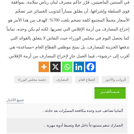
في السنتين الماضيتين، قرّر حاكم مصرف لبنان رياض سلامة، بموافقة
قوى السلطة وإشرافها، أن يطلق مساراً لتذويب الخسائر عبر تضخّم
الأسعار محملاً المجتمع كلفة تضخم بلغت 700%. الهدف من هذا الأمر هو
إخراج المصارف من أزمة الإفلاس التي تضربها. لكنه لم يكن وحده، تماماً
كما يحصل اليوم في مجلس الوزراء حيث النقاش لا يتعلق بالفوائد التي
تدفعها الخزينة للمصارف، بل بمنح موظفي القطاع العام «مساعدة» هي
أقرب إلى «رشوة»، فيما العمل جارٍ لإخراج المصارف من أزمة الإفلاس.
الرواتب والأجور
القطاع العام
المصارف
جلسة مجلس الوزراء
مــبــاشـــر
جميع الأخبار
ألمانيا تضاعف عديد وحدة مكافحة المسيّرات بعد حادثة...
الجمارك تدهم مستودعاً داخل فيلا وتضبط أدوية مهربة ...