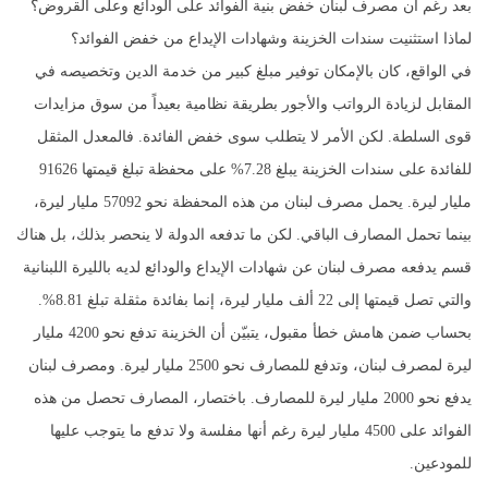
بعد رغم أن مصرف لبنان خفض بنية الفوائد على الودائع وعلى القروض؟
لماذا استثنيت سندات الخزينة وشهادات الإيداع من خفض الفوائد؟
في الواقع، كان بالإمكان توفير مبلغ كبير من خدمة الدين وتخصيصه في
المقابل لزيادة الرواتب والأجور بطريقة نظامية بعيداً من سوق مزايدات
قوى السلطة. لكن الأمر لا يتطلب سوى خفض الفائدة. فالمعدل المثقل
للفائدة على سندات الخزينة يبلغ 7.28% على محفظة تبلغ قيمتها 91626
مليار ليرة. يحمل مصرف لبنان من هذه المحفظة نحو 57092 مليار ليرة،
بينما تحمل المصارف الباقي. لكن ما تدفعه الدولة لا ينحصر بذلك، بل هناك
قسم يدفعه مصرف لبنان عن شهادات الإيداع والودائع لديه بالليرة اللبنانية
والتي تصل قيمتها إلى 22 ألف مليار ليرة، إنما بفائدة مثقلة تبلغ 8.81%.
بحساب ضمن هامش خطأ مقبول، يتبيّن أن الخزينة تدفع نحو 4200 مليار
ليرة لمصرف لبنان، وتدفع للمصارف نحو 2500 مليار ليرة. ومصرف لبنان
يدفع نحو 2000 مليار ليرة للمصارف. باختصار، المصارف تحصل من هذه
الفوائد على 4500 مليار ليرة رغم أنها مفلسة ولا تدفع ما يتوجب عليها
للمودعين.