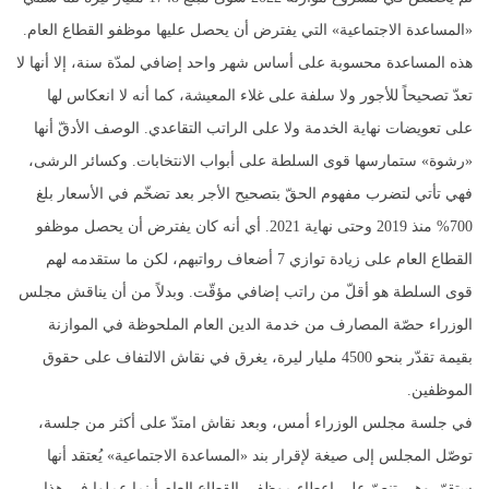
«المساعدة الاجتماعية» التي يفترض أن يحصل عليها موظفو القطاع العام.
هذه المساعدة محسوبة على أساس شهر واحد إضافي لمدّة سنة، إلا أنها لا
تعدّ تصحيحاً للأجور ولا سلفة على غلاء المعيشة، كما أنه لا انعكاس لها
على تعويضات نهاية الخدمة ولا على الراتب التقاعدي. الوصف الأدقّ أنها
«رشوة» ستمارسها قوى السلطة على أبواب الانتخابات. وكسائر الرشى،
فهي تأتي لتضرب مفهوم الحقّ بتصحيح الأجر بعد تضخّم في الأسعار بلغ
700% منذ 2019 وحتى نهاية 2021. أي أنه كان يفترض أن يحصل موظفو
القطاع العام على زيادة توازي 7 أضعاف رواتبهم، لكن ما ستقدمه لهم
قوى السلطة هو أقلّ من راتب إضافي مؤقّت. وبدلاً من أن يناقش مجلس
الوزراء حصّة المصارف من خدمة الدين العام الملحوظة في الموازنة
بقيمة تقدّر بنحو 4500 مليار ليرة، يغرق في نقاش الالتفاف على حقوق
الموظفين.
في جلسة مجلس الوزراء أمس، وبعد نقاش امتدّ على أكثر من جلسة،
توصّل المجلس إلى صيغة لإقرار بند «المساعدة الاجتماعية» يُعتقد أنها
ستقرّ. وهي تنصّ على إعطاء موظفي القطاع العام أينما عملوا في هذا