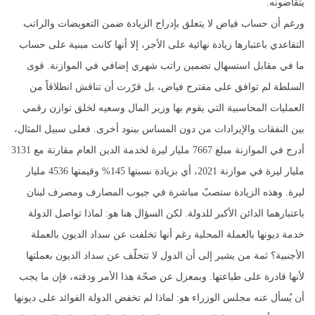
يتقاضونه.
ورغم أن حساب فياض لا يتعلق بإدراج الزيادة ضمن التعويضات والراتب
التقاعدي باعتبارها زيادة نهائية على الأجر، إلا أنها كانت مبنية على حساب
ما في مقابل استسهال تضمين راتب شهري إضافي في الموازنة. قوى
السلطة لم توافق على مقترح فياض، بل قرّرت أن تناقش انطلاقاً من
العمليات المحاسبية التي يقوم بها وزير المال وسعيه لخلق توازن رقمي
بين النفقات والإيرادات من دون المساس ببنود أخرى. فعلى سبيل المثال،
أدرج في الموازنة مبلغ 7667 مليار ليرة لخدمة الدين العام مقارنة مع 3131
مليار ليرة في موازنة 2021، أي بزيادة نسبتها 145% وقيمتها 4536 مليار
ليرة. وهذه الزيادة ستصبّ مباشرة في جيوب المصارف ومصرف لبنان
باعتبارهما الدائن الأكبر للدولة. لكن السؤال هنا هو: لماذا تواصل الدولة
خدمة ديونها بالعملة المحلية رغم أنها تخلفت عن سداد الديون بالعملة
الأجنبية؟ ثمة من يشير إلى أن الدول لا تتخلّف عن سداد الديون بعملتها
لأنها قادرة على طباعتها. وبمعزل عن صحّة هذا الأمر ودقته، فإن ما يجب
أن يُسأل عنه مجلس الوزراء هو: لماذا لم تخفض الدولة الفوائد على ديونها