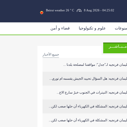
Beirut weather 26 ° C
8 Aug 2026 - 04:25:02
نوعات
علوم و تكنولوجيا
قضاء و أمن
مــبــاشـــر
جميع الأخبار
مان فرنجيه لـ”جدل”: مواقفنا لمصلحة بلدنا ...
مان فرنجيه: هل السؤال تحييد الجيش يقسمه ام توري...
مان فرنجيه: النيترات في الجنوب خبرٌ سارع الاع...
مان فرنجيه: المشكلة في الكهرباء أن حلها صعب لكن...
مان فرنجيه: المشكلة في الكهرباء أن حلها صعب لكن...