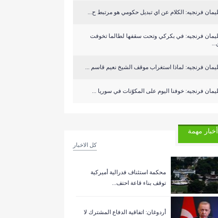
مان فرنجيه: الكلام عن اي تبديل حكومي هو مرتبط ح...
يمان فرنجيه: في بكركي وتحت سقفها لطالما تخوفت
..
مان فرنجيه: لماذا استغراب موقف الشيخ نعيم قاسم ...
مان فرنجيه: خوفنا اليوم على المكوّنات في سوريا ...
أخبار مهمة
كل الاخبار
‏محكمة استئناف فدرالية أميركية
توقف بناء قاعة احتف...
أردوغان: اتفاقية الدفاع المشترك لا