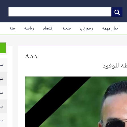
أخبار مهمة
ريبورتاج
صحة
إقتصاد
رياضة
بيئة
م
A
A
A
ة للوقود
سلي
سلي
سلي
سلي
سلي