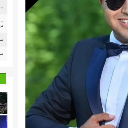
سلي
سل
من.
سلي
سلي