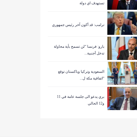
تستهدف اي دولة
ترامب: قد أكون آخر رئيس جمهوري
بارو: فرنسا “لن تسمح بأية محاولة
تدخل أجنبية...
السعودية وتركيا وباكستان توقع
“اتفاقية مكة ل...
بري يدعو الى جلسة عامة في 11
و12 الحالي