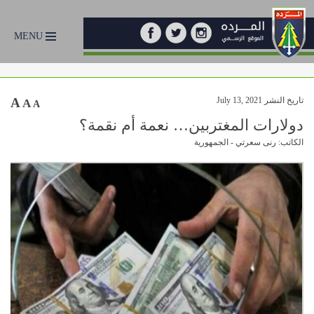
MENU
تاريخ النشر July 13, 2021
A
A
A
دولارات المغتربين… نعمة أم نقمة؟
الكاتب: رنى سعرتي - الجمهورية