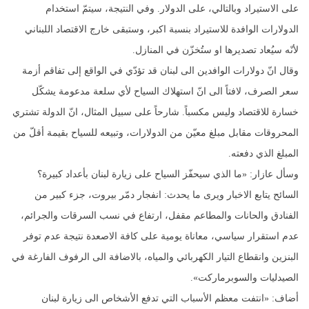
على الاستيراد وبالتالي، على الدولار. وفي النتيجة، سيتمّ استخدام
الدولارات الوافدة للاستيراد بنسبة اكبر، وستبقى خارج الاقتصاد اللبناني
لأنّه سيُعاد تصديرها او ستُخزّن في المنازل.
وقال انّ دولارات الوافدين الى لبنان قد تؤدّي في الواقع إلى تفاقم أزمة
سعر الصرف، لافتاً الى انّ استهلاك السياح لأي سلعة مدعومة يشكّل
خسارة للاقتصاد وليس مكسباً. شارحاً على سبيل المثال، انّ الدولة تشتري
المحروقات مقابل مبلغ معيّن من الدولارات، وتبيعه للسياح بقيمة أقلّ من
المبلغ الذي دفعته.
وسأل عازار: «ما الذي سيحفّز السياح على زيارة لبنان بأعداد كبيرة؟
السائح يتابع الاخبار ويرى ما يحدث: انفجار دمّر بيروت، جزء كبير من
الفنادق والحانات والمطاعم مقفل، ارتفاع في نسب السرقات والجرائم،
عدم استقرار سياسي، معاناة يومية على كافة الاصعدة نتيجة عدم توفر
البنزين وانقطاع التيار الكهربائي والمياه، بالاضافة الى الرفوف الفارغة في
الصيدليات والسوبرماركت».
أضاف: «انتفت معظم الأسباب التي تدفع الأشخاص الى زيارة لبنان