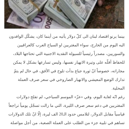
بينما يرنو اقتصاد لبنان الى كلّ دولار يأتيه من أينما كان، يشكّل الوافدون
اليه اليوم من الخارج، سواء المغتربين او السياح العرب كالعراقيين
والسوريين، مصدراً رئيسياً للسيولة النقدية الاجنبية التي تحتاجها البلاد،
للحفاظ أقلّه على وتيرة الانهيار نفسها، وليس تسارعها بشكل لا يمكن
مجاراته، خصوصاً انّ ثورة جياع بدأت تلوح في الأفق، في حال لم يتمّ
تدارك الوضع المعيشي والانهيار الصاروخي في سعر صرف العملة
المحلية.
رغم انّه لغاية اليوم، وفي «عزّ» الموسم السياحي، لم تفلح دولارات
المغتربين في دعم سعر صرف الليرة، التي ما زالت تسجّل يومياً تراجعاً
قياسياً مقابل الدولار، لتلامس حدود الـ20 الف ليرة، إلّا انّ تلك الدولارات
تساهم في تلبية جزء من الطلب على العملة الصعبة، من أجل مواصلة