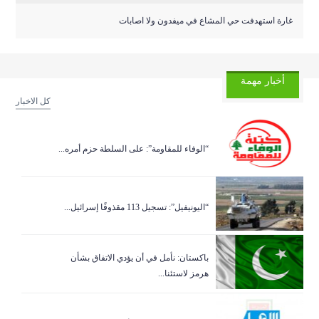
غارة استهدفت حي المشاع في ميفدون ولا اصابات
أخبار مهمة
كل الاخبار
“الوفاء للمقاومة”: على السلطة حزم أمره...
“اليونيفيل”: تسجيل 113 مقذوفًا إسرائيل...
باكستان: نأمل في أن يؤدي الاتفاق بشأن
هرمز لاستئنا...