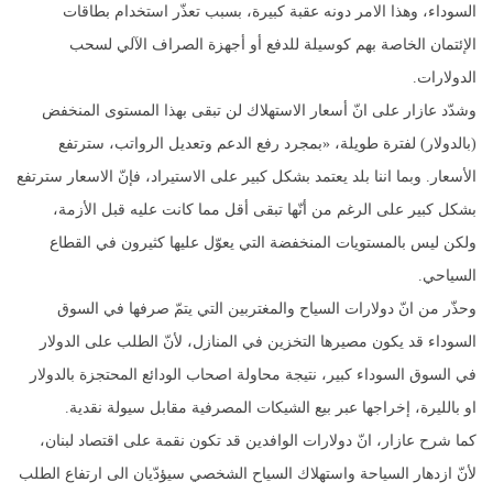
السوداء، وهذا الامر دونه عقبة كبيرة، بسبب تعذّر استخدام بطاقات
الإئتمان الخاصة بهم كوسيلة للدفع أو أجهزة الصراف الآلي لسحب
الدولارات.
وشدّد عازار على انّ أسعار الاستهلاك لن تبقى بهذا المستوى المنخفض
(بالدولار) لفترة طويلة، «بمجرد رفع الدعم وتعديل الرواتب، سترتفع
الأسعار. وبما اننا بلد يعتمد بشكل كبير على الاستيراد، فإنّ الاسعار سترتفع
بشكل كبير على الرغم من أنّها تبقى أقل مما كانت عليه قبل الأزمة،
ولكن ليس بالمستويات المنخفضة التي يعوّل عليها كثيرون في القطاع
السياحي.
وحذّر من انّ دولارات السياح والمغتربين التي يتمّ صرفها في السوق
السوداء قد يكون مصيرها التخزين في المنازل، لأنّ الطلب على الدولار
في السوق السوداء كبير، نتيجة محاولة اصحاب الودائع المحتجزة بالدولار
او بالليرة، إخراجها عبر بيع الشيكات المصرفية مقابل سيولة نقدية.
كما شرح عازار، انّ دولارات الوافدين قد تكون نقمة على اقتصاد لبنان،
لأنّ ازدهار السياحة واستهلاك السياح الشخصي سيؤدّيان الى ارتفاع الطلب