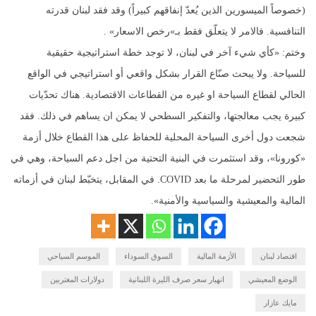
(خصوصاً الميسورين الذين يُعدّ إنفاقهم كبيراً) وقد فقد لبنان قدرته
التنافسية. فالامر لا يتعلّق فقط بـ»رخص الاسعار» .
وختم: «كأي شيء آخر في لبنان، لا توجد خطة استراتيجية حقيقية
للسياحة. ولا يبحث صنّاع القرار بشكل واقعي أو استراتيجي في الواقع
الحالي لقطاع السياحة او غيره من القطاعات الاقتصادية. هناك تحدّيات
كبيرة يجب معالجتها، والتفكير السطحي لا يمكن ان يساهم في ذلك. فقد
شجعت دول أخرى السياحة المحلية للحفاظ على هذا القطاع خلال أزمة
«كورونا»، وقد استثمرت في البنية التحتية من اجل دعم السياحة، وهي في
طور التحضير لمرحلة ما بعد COVID. في المقابل، يتخبّط لبنان في أزماته
المالية والمعيشية والسياسية والأمنية».
اقتصاد لبنان
الأزمة المالية
السوق السوداء
الموسم السياحي
الوضع المعيشي
انهيار سعر صرف الليرة اللبنانية
دولارات المغتربين
مايك عازار