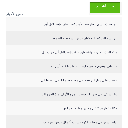
مــبــاشـــر
جميع الأخبار
المتحدث باسم الخارجية الأميركية: لبنان وإسرائيل أق...
الرئاسة التركية: اردوغان يزور السعودية الجمعة
هيئة البث العبرية: واشنطن أبلغت إسرائيل أن حزب الل...
قاليباف: هجوم ضخم قادم… انتظروا لا لابأس انه...
انفجار على دوار الروضة في مدينة جرمانا، في محيط ال...
زيلينسكي في صربيا السبت للمرة الأولى منذ الغزو الر...
وكالة “فارس” عن مصدر مطلع: بعد انتهاء ...
تدابير سير في محلة الكولا بسبب أعمال برش وتزفيت