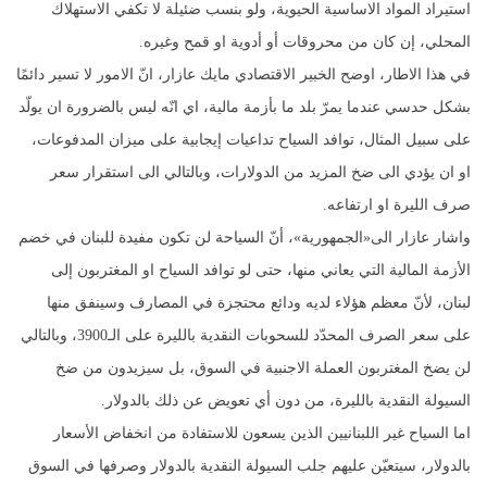
استيراد المواد الاساسية الحيوية، ولو بنسب ضئيلة لا تكفي الاستهلاك
المحلي، إن كان من محروقات أو أدوية او قمح وغيره.
في هذا الاطار، اوضح الخبير الاقتصادي مايك عازار، انّ الامور لا تسير دائمًا
بشكل حدسي عندما يمرّ بلد ما بأزمة مالية، اي انّه ليس بالضرورة ان يولّد
على سبيل المثال، توافد السياح تداعيات إيجابية على ميزان المدفوعات،
او ان يؤدي الى ضخ المزيد من الدولارات، وبالتالي الى استقرار سعر
صرف الليرة او ارتفاعه.
واشار عازار الى«الجمهورية»، أنّ السياحة لن تكون مفيدة للبنان في خضم
الأزمة المالية التي يعاني منها، حتى لو توافد السياح او المغتربون إلى
لبنان، لأنّ معظم هؤلاء لديه ودائع محتجزة في المصارف وسينفق منها
على سعر الصرف المحدّد للسحوبات النقدية بالليرة على الـ3900، وبالتالي
لن يضخ المغتربون العملة الاجنبية في السوق، بل سيزيدون من ضخ
السيولة النقدية بالليرة، من دون أي تعويض عن ذلك بالدولار.
اما السياح غير اللبنانيين الذين يسعون للاستفادة من انخفاض الأسعار
بالدولار، سيتعيّن عليهم جلب السيولة النقدية بالدولار وصرفها في السوق