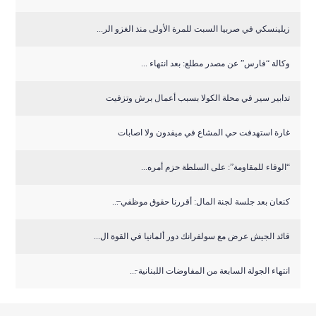
زيلينسكي في صربيا السبت للمرة الأولى منذ الغزو الر...
وكالة “فارس” عن مصدر مطلع: بعد انتهاء ...
تدابير سير في محلة الكولا بسبب أعمال برش وتزفيت
غارة استهدفت حي المشاع في ميفدون ولا اصابات
“الوفاء للمقاومة”: على السلطة حزم أمره...
كنعان بعد جلسة لجنة المال: أقررنا حقوق موظفي ̶...
قائد الجيش عرض مع سولفرانك دور ألمانيا في القوة ال...
انتهاء الجولة السابعة من المفاوضات اللبنانية ̵...