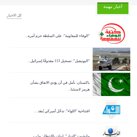
أخبار مهمة
كل الاخبار
“الوفاء للمقاومة”: على السلطة حزم أمره...
“اليونيفيل”: تسجيل 113 مقذوفًا إسرائيل...
باكستان: نأمل في أن يؤدي الاتفاق بشأن
هرمز لاستئنا...
افتتاحية “اللواء”: تدخّل أميركي يُنقذ ...
مانشيت “الديار”: لبنان بالانتظار: ما ب...