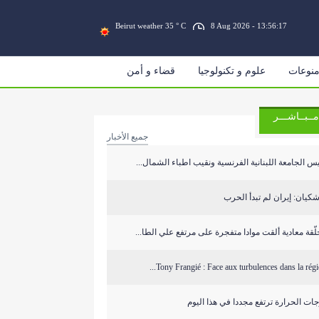
Beirut weather 35 ° C
8 Aug 2026 - 13:56:17
نوعات
علوم و تكنولوجيا
قضاء و أمن
مــبــاشـــر
جميع الأخبار
س الجامعة اللبنانية الفرنسية ونقيب اطباء الشمال...
كيان: إيران لم تبدأ الحرب
ّقة معادية ألقت موادا متفجرة على مرتفع علي الطا...
Tony Frangié : Face aux turbulences dans la région
ات الحرارة ترتفع مجددا في هذا اليوم