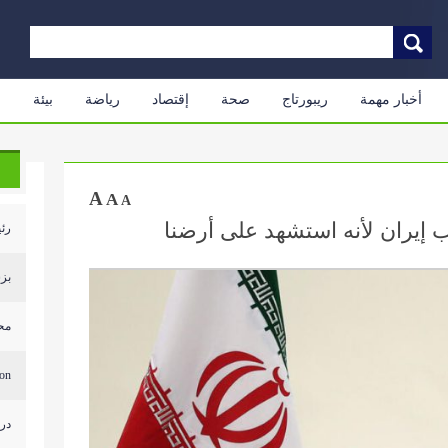
أخبار مهمة
ريبورتاج
صحة
إقتصاد
رياضة
بيئة
م
A
A
A
ب إيران لأنه استشهد على أرضنا
رئي
بزش
محل
...
درج