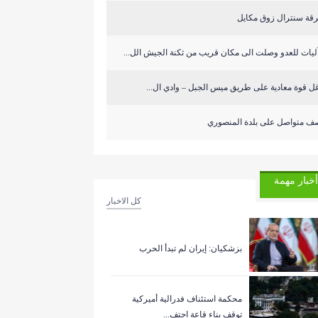
قة سنترال زوق مكايل
ل قوة معادية على طريق ميس الجبل – وادي ال...
ف متواصل على بلدة المنصوري
أخبار مهمة
كل الاخبار
بزشكيان: إيران لم تبدأ الحرب
‏محكمة استئناف فدرالية أميركية
توقف بناء قاعة احتف...