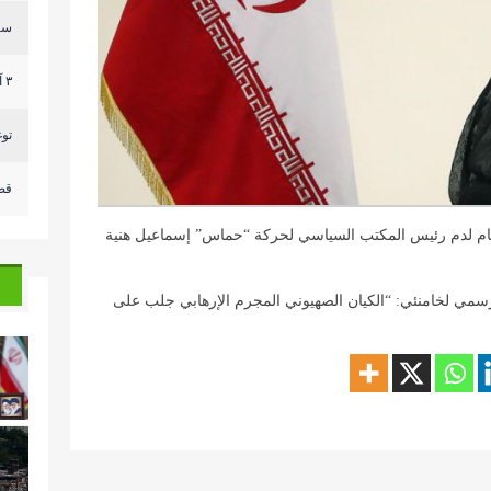
سر
٣ آليات للعدو وصلت الى مكان قريب من ثكنة الجيش الل...
توغ
قص
تقام لدم رئيس المكتب السياسي لحركة “حماس” إسماعيل هنية
لرسمي لخامنئي: “الكيان الصهيوني المجرم الإرهابي جلب على