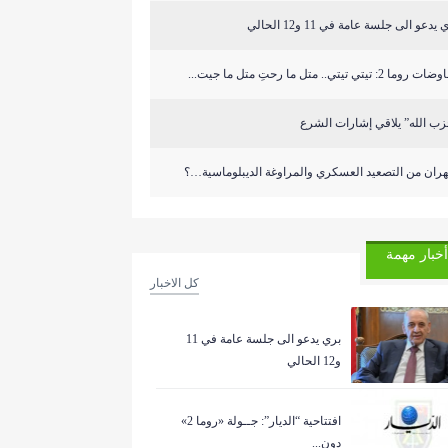
 يدعو الى جلسة عامة في 11 و12 الحالي
روما 2: تيتي تيتي.. متل ما رحتِ متل ما جيت...
ب الله” يلاقي إشارات الشرع
ران من التصعيد العسكري والمراوغة الديبلوماسية…؟
أخبار مهمة
كل الاخبار
بري يدعو الى جلسة عامة في 11
و12 الحالي
افتتاحية “الديار”: جــولة «روما 2»
دون...