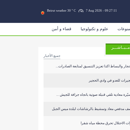
Beirut weather 30 ° C
7 Aug 2026 - 09:27:11
نوعات
علوم و تكنولوجيا
قضاء و أمن
مــبــاشـــر
جميع الأخبار
جار والبساط اكدا تعزيز التنسيق لمتابعة الصادرات...
يرات للعدو في وادي الحجير
ّرة معادية تلقي قنبلة صوتية باتجاه جرافة للجيش ...
ف مدفعي معاد وتمشيط بالرشاشات لبلدة ميس الجبل
ت الاحتلال تحرق محطة مياه شقرا