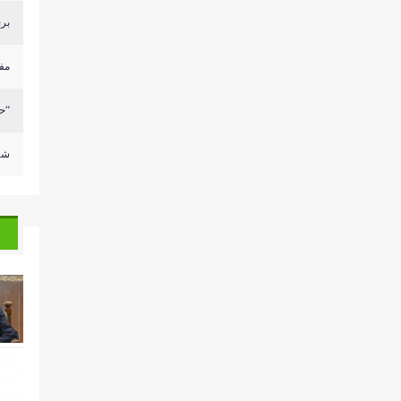
بري
مفاوضات 
“حز
شه