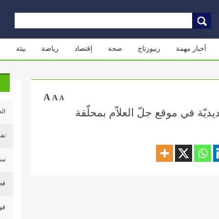
أخبار مهمة
ريبورتاج
صحة
إقتصاد
رياضة
بيئة
م
A
A
A
يديّة في موقع جلّ العلاّم بمحلّقة
الح
تفج
مسي
قص
قوا