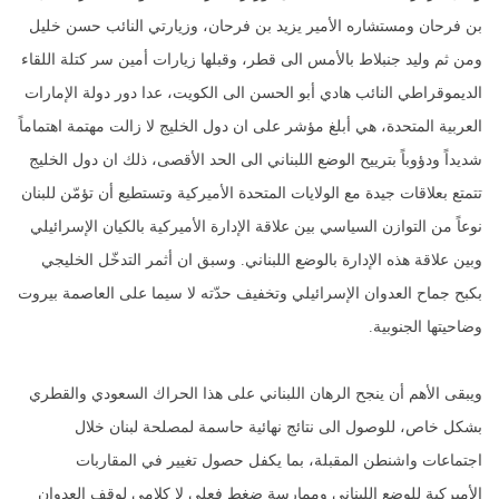
بن فرحان ومستشاره الأمير يزيد بن فرحان، وزيارتي النائب حسن خليل
ومن ثم وليد جنبلاط بالأمس الى قطر، وقبلها زيارات أمين سر كتلة اللقاء
الديموقراطي النائب هادي أبو الحسن الى الكويت، عدا دور دولة الإمارات
العربية المتحدة، هي أبلغ مؤشر على ان دول الخليج لا زالت مهتمة اهتماماً
شديداً ودؤوباً بترييح الوضع اللبناني الى الحد الأقصى، ذلك ان دول الخليج
تتمتع بعلاقات جيدة مع الولايات المتحدة الأميركية وتستطيع أن تؤمّن للبنان
نوعاً من التوازن السياسي بين علاقة الإدارة الأميركية بالكيان الإسرائيلي
وبين علاقة هذه الإدارة بالوضع اللبناني. وسبق ان أثمر التدخّل الخليجي
بكبح جماح العدوان الإسرائيلي وتخفيف حدّته لا سيما على العاصمة بيروت
وضاحيتها الجنوبية.
ويبقى الأهم أن ينجح الرهان اللبناني على هذا الحراك السعودي والقطري
بشكل خاص، للوصول الى نتائج نهائية حاسمة لمصلحة لبنان خلال
اجتماعات واشنطن المقبلة، بما يكفل حصول تغيير في المقاربات
الأميركية للوضع اللبناني وممارسة ضغط فعلي لا كلامي لوقف العدوان