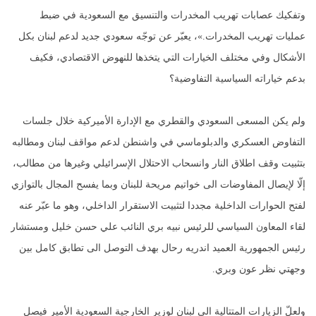
وتفكيك عصابات تهريب المخدرات والتنسيق مع السعودية في ضبط
عمليات تهريب المخدرات.»، يعبّر عن توجّه سعودي جديد لدعم لبنان بكل
الأشكال وفي مختلف الخيارات التي يتخذها للنهوض الاقتصادي، فكيف
بدعم خياراته السياسية التفاوضية؟
ولم يكن المسعى السعودي والقطري مع الإدارة الأميركية خلال جلسات
التفاوض العسكري والدبلوماسي في واشنطن لدعم مواقف لبنان ومطالبه
بتثبيت وقف اطلاق النار وانسحاب الاحتلال الإسرائيلي وغيرها من مطالب،
إلّا لإيصال المفاوضات الى خواتيم مريحة للبنان وبما يفسح المجال بالتوازي
لفتح الحوارات الداخلية مجددا لتثبيت الاستقرار الداخلي، وهو ما عبّر عنه
لقاء المعاون السياسي للرئيس نبيه بري النائب علي حسن خليل ومستشار
رئيس الجمهورية العميد اندريه رحال بهدف التوصل الى تطابق كامل بين
وجهتي نظر عون وبري.
ولعلّ الزيارات المتتالية الى لبنان لوزير الخارجية السعودية الأمير فيصل