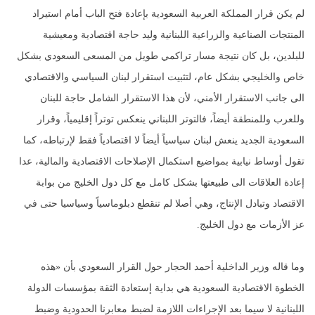
لم يكن قرار المملكة العربية السعودية بإعادة فتح الباب أمام استيراد
المنتجات الصناعية والزراعية اللبنانية وليد حاجة اقتصادية ومعيشية
للبلدين، بل كان نتيجة مسار تراكمي طويل من المسعى السعودي بشكل
خاص والخليجي بشكل عام، لتثبيت استقرار لبنان السياسي والاقتصادي
الى جانب الاستقرار الأمني، لأن هذا الاستقرار الشامل حاجة للبنان
وللعرب وللمنطقة أيضاً، فالتوتر اللبناني ينعكس توتراً إقليمياً، وقرار
السعودية الجديد ينعش لبنان سياسياً أيضاً لا اقتصادياً فقط لإرتباطه، كما
تقول أوساط نيابية بمواضيع استكمال الإصلاحات الاقتصادية والمالية، عدا
إعادة العلاقات الى طبيعتها بشكل كامل مع كل دول الخليج من بوابة
الاقتصاد وتبادل الإنتاج، وهي أصلا لم تنقطع دبلوماسياً وسياسيا حتى في
عز الأزمات مع دول الخليج.
وما قاله وزير الداخلية أحمد الحجار حول القرار السعودي بأن «هذه
الخطوة الاقتصادية السعودية هي بداية إستعادة الثقة بمؤسسات الدولة
اللبنانية لا سيما بعد الإجراءات اللازمة لضبط معابرنا الحدودية وضبط