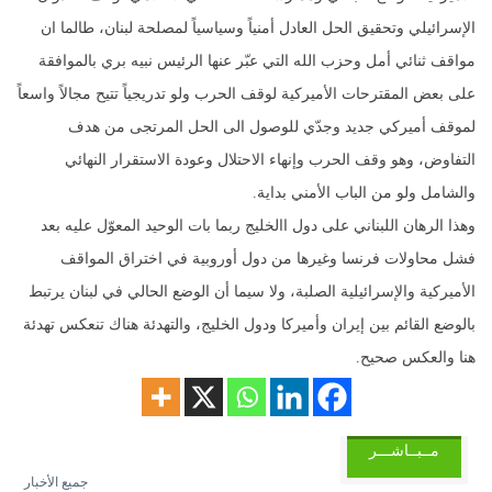
الإسرائيلي وتحقيق الحل العادل أمنياً وسياسياً لمصلحة لبنان، طالما ان
مواقف ثنائي أمل وحزب الله التي عبّر عنها الرئيس نبيه بري بالموافقة
على بعض المقترحات الأميركية لوقف الحرب ولو تدريجياً تتيح مجالاً واسعاً
لموقف أميركي جديد وجدّي للوصول الى الحل المرتجى من هدف
التفاوض، وهو وقف الحرب وإنهاء الاحتلال وعودة الاستقرار النهائي
والشامل ولو من الباب الأمني بداية.
وهذا الرهان اللبناني على دول االخليج ربما بات الوحيد المعوّل عليه بعد
فشل محاولات فرنسا وغيرها من دول أوروبية في اختراق المواقف
الأميركية والإسرائيلية الصلبة، ولا سيما أن الوضع الحالي في لبنان يرتبط
بالوضع القائم بين إيران وأميركا ودول الخليج، والتهدئة هناك تنعكس تهدئة
هنا والعكس صحيح.
مــبــاشـــر
جميع الأخبار