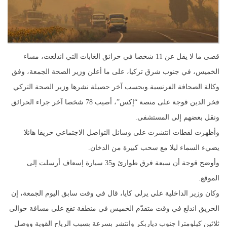
قضى ما لا يقل عن 11 شخصا في حرائق الغابات التي اندلعت، مساء
الخميس، في جنوب شرق تركيا، على ما أعلن وزير الصحة الجمعة، وفق
وكالة الصحافة الفرنسية.وبحسب آخر حصيلة نشرها وزير الصحة التركي
فخر الدين قوجة على منصة “إكس”، أصيب 78 شخصا آخر جراء الحرائق
ونقل بعضهم إلى المستشفى.
وأظهرت لقطات انتشرت على وسائل التواصل الاجتماعي حريقا هائلا
يضيء السماء ليلا مع سحب كبيرة من الدخان.
وأوضح قوجة أن سبعة فرق طوارئ و35 سيارة إسعاف أرسلت إلى
الموقع.
وكان وزير الداخلية علي يرلي كايا، قال في وقت سابق اليوم الجمعة، إن
الحريق اندلع في وقت متقدّم الخميس في منطقة تقع على مسافة حوالى
ثلاثين كيلومترا جنوب دياربكر وانتشر بسرعة بسبب الرياح القوية ووصل