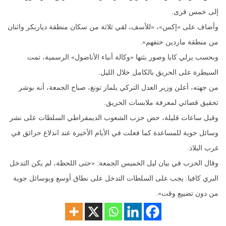
إلى خمس قرى.
وأضاف على «إكس»، «للأسف، لقي ثلاثة من سكان منطقة دياربكر واثنان
من منطقة ماردين حتفهم».
وبحسب يرلي كايا وصور بثتها «وكالة أنباء الأناضول» الرسمية، تمت
السيطرة على الحريق بالكامل خلال الليل.
من جهته، أعلن وزير العدل التركي يلماز تونغ، صباح الجمعة، أنه بوشر
تحقيق قضائي لمعرفة ملابسات الحريق.
وقبل ساعات قليلة، حض حزب الشعوب الديمقراطي السلطات على نشر
وسائل جوية للمساعدة كما فعلت في الأيام الأخيرة عند اندلاع حرائق في
غرب البلاد.
وقال الحزب في بيان ليل الخميس الجمعة: «حتى اللحظة، لم يكن التدخل
البري كافيا. يجب على السلطات التدخل على نطاق أوسع وبوسائل جوية
من دون تضييع وقت».