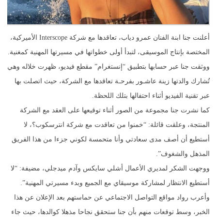
أعلنت جنا ابنة الفنان عمرو دياب، تعاقدها مع شركة Interscope الأميركية،
المختصة بإنتاج الموسيقى، لتبدأ أولى خطواتها في مسيرتها المهنية كمغنية.
ووثقت جنا عبر حسابها بتطبيق “إنستغرام” مقطع فيديو، ظهرت خلاله وهي
تُشارك والدتها زينة عاشـور بفرحـة تعاقدها مع الشركة، حيث اتصلت بها
عبر تقنية الفيديو أثناء احتفالها بتلك اللحظة.
كما نشرت جنا مجموعة من الصور أثناء توقيعها على العقد مع الشركة
المنتجة، وعلقت قائلة: “خمنوا من تعاقدت مع شركة انترسكوب؟، لا
أستطيع أن أصف مدى سعادتي وأنا متحمسة لكوني جزءا من هذا الفريق
المذهل والشغوف”.
ووجهت الشكر لمديري الأعمال أشلي سايكس وآدم ميدجلي، مضيفة: “لا
أستطيع الانتظار لمشاركة موسيقاي مع الجميع وبدء مسيرتي المهنية”.
وأعرب رواد مواقع التواصل الاجتماعي عن حماستهم بعد الإعلان عن هذا
الخبر، وسط توقعات منهم بأن جنا ستحقق نجاحا مذهلا كوالدها، حيث جاء