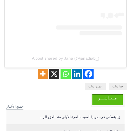
A post shared by Jana (@janadiab_)
جنا دياب
عمرو دياب
مــبــاشـــر
جميع الأخبار
زيلينسكي في صربيا السبت للمرة الأولى منذ الغزو الر...