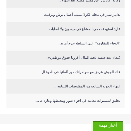
وكالة “فارس” عن مصدر مطلع: بعد انتهاء ...
تدابير سير في محلة الكولا بسبب أعمال برش وتزفيت
غارة استهدفت حي المشاع في ميفدون ولا اصابات
“الوفاء للمقاومة”: على السلطة حزم أمره...
كنعان بعد جلسة لجنة المال: أقررنا حقوق موظفي ̶...
قائد الجيش عرض مع سولفرانك دور ألمانيا في القوة ال...
انتهاء الجولة السابعة من المفاوضات اللبنانية ̵...
تحليق لمسيرات معادية في اجواء صور ومحيطها وغارة عل...
أخبار مهمة