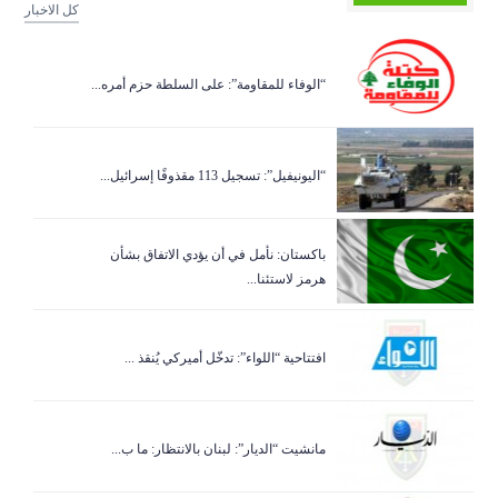
كل الاخبار
“الوفاء للمقاومة”: على السلطة حزم أمره...
“اليونيفيل”: تسجيل 113 مقذوفًا إسرائيل...
باكستان: نأمل في أن يؤدي الاتفاق بشأن
هرمز لاستئنا...
افتتاحية “اللواء”: تدخّل أميركي يُنقذ ...
مانشيت “الديار”: لبنان بالانتظار: ما ب...