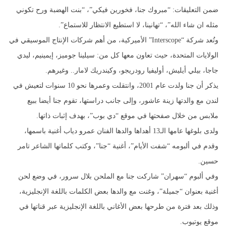
ضمن التعليقات: “مبروك جنا، فخورين فيكي”، “بنت الهضبة ورح تكوني
مثله ان شاء الله”، “تهانينا، لا استطيع الانتظار للاستماع”.
وتُعد شركة “Interscope” الأميركية، من أهم شركات الإنتاج الموسيقي في
الولايات المتحدة، حيث تعاون معها كل من: سيلينا جوميز، إيمينيم، ليدي
جاجا، بيلي أيليش، أوليفيا رودريجو، وكيندريك لامار.. وغيرهم.
يذكر أن جنا ولدت عام 2001، وانتقلت وعمرها نحو 10 سنوات لتعيش في
لندن مع والدتها زينة عاشور، وإلى جانب دراستها، تقوم جنا أيضا ببيع
ملابس من خلال صفحتها في موقع “دي بوب”، بهدف إثبات ذاتها.
ولدى بلوغها عامها الـ13 أهداها والدها الفنان عمرو دياب أغنية باسمها،
وقدم في ألبومه “شفت الأيام”، أغنية “جنا”، وكتب كلماتها الشاعر تامر
حسين.
وفي ألبوم “سهران” شاركت جنا مع الملحن بلال سرور، في وضع لحن
أغنية بعنوان “جميلة”، وغنت مع والدها بعض الكلمات باللغة الإنجليزية،
وذلك بعد فترة من طرحها بعض الأغاني باللغة الإنجليزية عبر قناتها في
موقع يوتيوب.