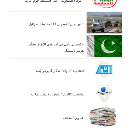
“الوفاء للمقاومة”: على السلطة حزم أمره...
“اليونيفيل”: تسجيل 113 مقذوفًا إسرائيل...
باكستان: نأمل في أن يؤدي الاتفاق بشأن
هرمز لاستئنا...
افتتاحية “اللواء”: تدخّل أميركي يُنقذ ...
مانشيت “الديار”: لبنان بالانتظار: ما ب...
عناوين الصحف