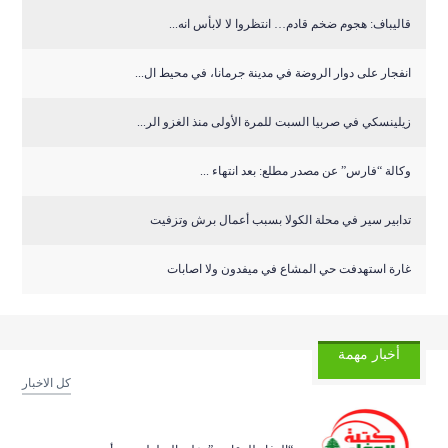
قاليباف: هجوم ضخم قادم… انتظروا لا لابأس انه...
انفجار على دوار الروضة في مدينة جرمانا، في محيط ال...
زيلينسكي في صربيا السبت للمرة الأولى منذ الغزو الر...
وكالة “فارس” عن مصدر مطلع: بعد انتهاء ...
تدابير سير في محلة الكولا بسبب أعمال برش وتزفيت
غارة استهدفت حي المشاع في ميفدون ولا اصابات
أخبار مهمة
كل الاخبار