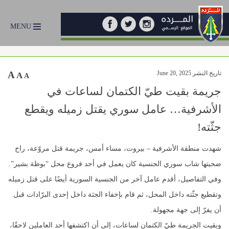
MENU
تاريخ النشر June 20, 2025
A
A
A
جريمة بقيت طيّ الكتمان لساعات في
الأشرفية… عامل سوري يقتل زميله ويقطع
جثّته!
شهدت منطقة الأشرفية – بيروت، مساء أمس، جريمة قتل مروّعة، راح
ضحيتها شاب سوري الجنسية كان يعمل في أحد فروع محل “بوظة بشير”.
وفي التفاصيل، أقدم عامل آخر من الجنسية السورية أيضًا على قتل زميله
وتقطيع جثّته داخل المحل، ثم قام بإخفاء الجثة داخل إحدى البرّادات قبل
أن يفرّ إلى جهة مجهولة.
وبقيت الجريمة طيّ الكتمان لساعات، إلى أن اكتشفها أحد العاملين لاحقًا،