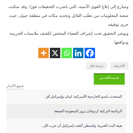
وسارع إلى إبلاغ القوى الأمنية، التي باشرت التحقيقات فورًا. وقد تمكنت
شعبة المعلومات من تعقّب القاتل وتحديد مكانه في منطقة جبيل، حيث
جرى توقيفه.
وبوشر التحقيق تحت إشراف القضاء المختص لكشف ملابسات الجريمة
ودوافعها.
الأشرفية
جريمة قتل
مــبــاشـــر
جميع الأخبار
المتحدث باسم الخارجية الأميركية: لبنان وإسرائيل أق...
الرئاسة التركية: اردوغان يزور السعودية الجمعة
هيئة البث العبرية: واشنطن أبلغت إسرائيل أن حزب الل...