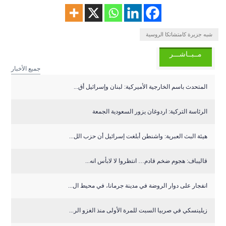
شبه جزيرة كامتشاتكا الروسية
مــبــاشـــر
جميع الأخبار
المتحدث باسم الخارجية الأميركية: لبنان وإسرائيل أق...
الرئاسة التركية: اردوغان يزور السعودية الجمعة
هيئة البث العبرية: واشنطن أبلغت إسرائيل أن حزب الل...
قاليباف: هجوم ضخم قادم… انتظروا لا لابأس انه...
انفجار على دوار الروضة في مدينة جرمانا، في محيط ال...
زيلينسكي في صربيا السبت للمرة الأولى منذ الغزو الر...