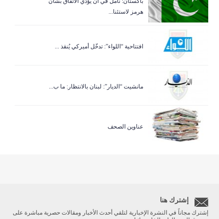
باكستان: نأمل في أن يؤدي الاتفاق بشأن
هرمز لاستئنا...
افتتاحية “اللواء”: تدخّل أميركي يُنقذ ...
مانشيت “الديار”: لبنان بالانتظار: ما ب...
عناوين الصحف
إشترك هنا
إشترك مجاناً في النشرة الإخبارية لتلقي أحدث الأخبار ومقالات حصرية مباشرة على