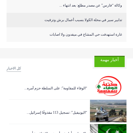
وكالة “فارس” عن مصدر مطلع: بعد انتهاء ...
تدابير سير في محلة الكولا بسبب أعمال برش وتزفيت
غارة استهدفت حي المشاع في ميفدون ولا اصابات
أخبار مهمة
كل الاخبار
“الوفاء للمقاومة”: على السلطة حزم أمره...
“اليونيفيل”: تسجيل 113 مقذوفًا إسرائيل...