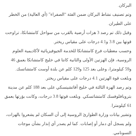
البركان.
وتم تصنيف نشاط البركان ضمن الفئة “الصفراء” (أي العالية) من الخطر
على الطيران.
وقبل ذلك تم رصد 3 هزات أرضية بالقرب من سواحل كامتشاتكا، تراوحت
قوتها بين 3.8 و4.1 درجات على مقياس ريختر.
وحسب معطيات فرع كامتشاتكا للخدمة الجيوفيزيائية لأكاديمية العلوم
الروسية، فإن الهزتين الأولى والثانية كانتا في خليج كامتشاتكا بعمق 46
و59 كيلومترا، وعلى بعد 125 و129 كلم عن بلدة أوست كامتشاتسك.
وبلغت قوة الهزتين 4.1 درجات على مقياس ريختر.
وتم رصد الهزة الثالثة في خليج أفاتشينسكي على بعد 188 كلم عن مدينة
بتروبافلوفسك كامتشاتسكي. وبلغت قوتها 3.8 درجات، وكانت بؤرتها بعمق
61 كيلومترا.
وتشير بيانات وزارة الطوارئ الروسية إلى أن السكان لم يشعروا بالهزات،
ولم يسجل أي دمار أو إصابات. كما لم يصدر أي إنذار بشأن موجات
التسونامي.