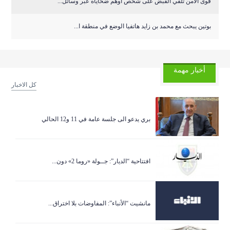
قوى الامن تلقي القبض على شخص أوهم ضحاياه عبر وسائل...
بوتين يبحث مع محمد بن زايد هاتفيا الوضع في منطقة ا...
أخبار مهمة
كل الاخبار
بري يدعو الى جلسة عامة في 11 و12 الحالي
افتتاحية “الديار”: جــولة «روما 2» دون...
مانشيت “الأنباء”: المفاوضات بلا اختراق...