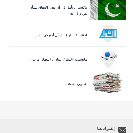
باكستان: نأمل في أن يؤدي الاتفاق بشأن
هرمز لاستئنا...
افتتاحية “اللواء”: تدخّل أميركي يُنقذ ...
مانشيت “الديار”: لبنان بالانتظار: ما ب...
عناوين الصحف
إشترك هنا