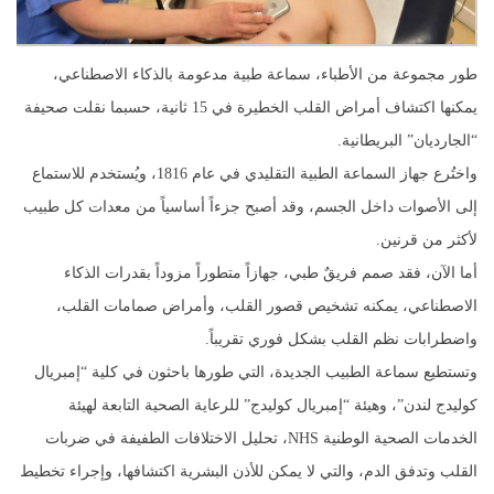
طور مجموعة من الأطباء، سماعة طبية مدعومة بالذكاء الاصطناعي،
يمكنها اكتشاف أمراض القلب الخطيرة في 15 ثانية، حسبما نقلت صحيفة
“الجارديان” البريطانية.
واختُرع جهاز السماعة الطبية التقليدي في عام 1816، ويُستخدم للاستماع
إلى الأصوات داخل الجسم، وقد أصبح جزءاً أساسياً من معدات كل طبيب
لأكثر من قرنين.
أما الآن، فقد صمم فريقٌ طبي، جهازاً متطوراً مزوداً بقدرات الذكاء
الاصطناعي، يمكنه تشخيص قصور القلب، وأمراض صمامات القلب،
واضطرابات نظم القلب بشكل فوري تقريباً.
وتستطيع سماعة الطبيب الجديدة، التي طورها باحثون في كلية “إمبريال
كوليدج لندن”، وهيئة “إمبريال كوليدج” للرعاية الصحية التابعة لهيئة
الخدمات الصحية الوطنية NHS، تحليل الاختلافات الطفيفة في ضربات
القلب وتدفق الدم، والتي لا يمكن للأذن البشرية اكتشافها، وإجراء تخطيط