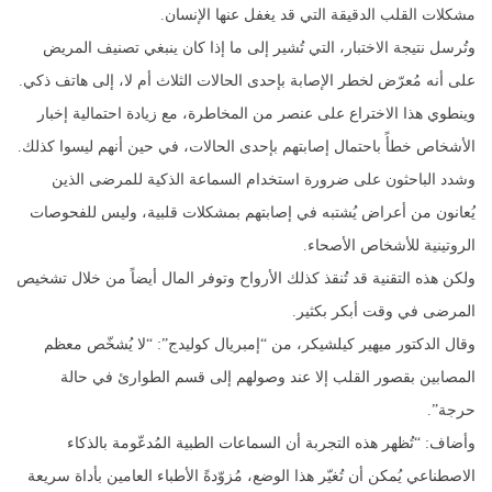
مشكلات القلب الدقيقة التي قد يغفل عنها الإنسان.
وتُرسل نتيجة الاختبار، التي تُشير إلى ما إذا كان ينبغي تصنيف المريض
على أنه مُعرّض لخطر الإصابة بإحدى الحالات الثلاث أم لا، إلى هاتف ذكي.
وينطوي هذا الاختراع على عنصر من المخاطرة، مع زيادة احتمالية إخبار
الأشخاص خطأً باحتمال إصابتهم بإحدى الحالات، في حين أنهم ليسوا كذلك.
وشدد الباحثون على ضرورة استخدام السماعة الذكية للمرضى الذين
يُعانون من أعراض يُشتبه في إصابتهم بمشكلات قلبية، وليس للفحوصات
الروتينية للأشخاص الأصحاء.
ولكن هذه التقنية قد تُنقذ كذلك الأرواح وتوفر المال أيضاً من خلال تشخيص
المرضى في وقت أبكر بكثير.
وقال الدكتور ميهير كيلشيكر، من “إمبريال كوليدج”: “لا يُشخّص معظم
المصابين بقصور القلب إلا عند وصولهم إلى قسم الطوارئ في حالة
حرجة”.
وأضاف: “تُظهر هذه التجربة أن السماعات الطبية المُدعّومة بالذكاء
الاصطناعي يُمكن أن تُغيّر هذا الوضع، مُزوّدةً الأطباء العامين بأداة سريعة