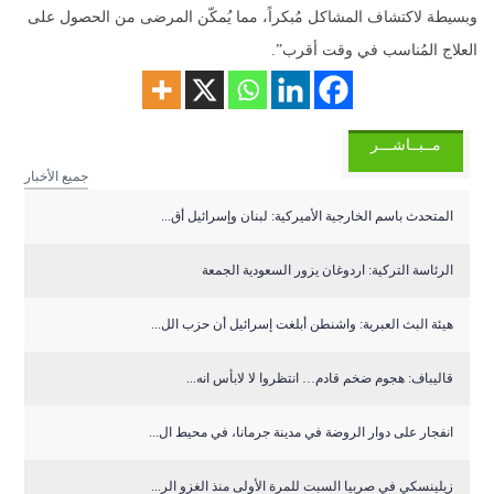
وبسيطة لاكتشاف المشاكل مُبكراً، مما يُمكّن المرضى من الحصول على
العلاج المُناسب في وقت أقرب”.
مــبــاشـــر
جميع الأخبار
المتحدث باسم الخارجية الأميركية: لبنان وإسرائيل أق...
الرئاسة التركية: اردوغان يزور السعودية الجمعة
هيئة البث العبرية: واشنطن أبلغت إسرائيل أن حزب الل...
قاليباف: هجوم ضخم قادم… انتظروا لا لابأس انه...
انفجار على دوار الروضة في مدينة جرمانا، في محيط ال...
زيلينسكي في صربيا السبت للمرة الأولى منذ الغزو الر...