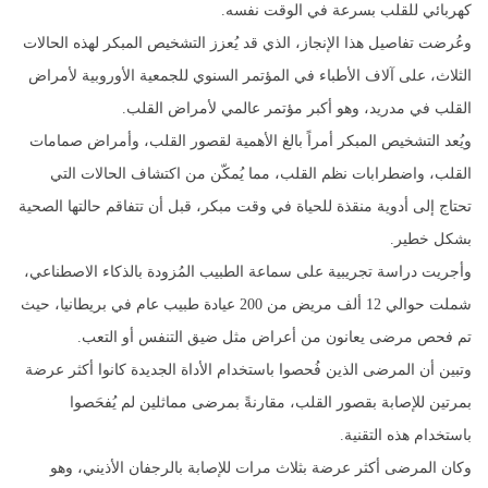
كهربائي للقلب بسرعة في الوقت نفسه.
وعُرضت تفاصيل هذا الإنجاز، الذي قد يُعزز التشخيص المبكر لهذه الحالات
الثلاث، على آلاف الأطباء في المؤتمر السنوي للجمعية الأوروبية لأمراض
القلب في مدريد، وهو أكبر مؤتمر عالمي لأمراض القلب.
ويُعد التشخيص المبكر أمراً بالغ الأهمية لقصور القلب، وأمراض صمامات
القلب، واضطرابات نظم القلب، مما يُمكّن من اكتشاف الحالات التي
تحتاج إلى أدوية منقذة للحياة في وقت مبكر، قبل أن تتفاقم حالتها الصحية
بشكل خطير.
وأجريت دراسة تجريبية على سماعة الطبيب المُزودة بالذكاء الاصطناعي،
شملت حوالي 12 ألف مريض من 200 عيادة طبيب عام في بريطانيا، حيث
تم فحص مرضى يعانون من أعراض مثل ضيق التنفس أو التعب.
وتبين أن المرضى الذين فُحصوا باستخدام الأداة الجديدة كانوا أكثر عرضة
بمرتين للإصابة بقصور القلب، مقارنةً بمرضى مماثلين لم يُفحَصوا
باستخدام هذه التقنية.
وكان المرضى أكثر عرضة بثلاث مرات للإصابة بالرجفان الأذيني، وهو