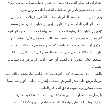
اضطراب في نظم القلب قد يزيد من خطر الإصابة بسكتة دماغية. وكان
احتمال تشخيصهم بأمراض صمامات القلب أعلى بمرتين تقريباً.
وفي تصريحات لصحيفة “الجارديان”، قال الدكتور باتريك باشتجر، من
المعهد الوطني للقلب والرئة التابع لـ”إمبريال كوليدج لندن” ومؤسسة
“إمبريال كوليدج” للرعاية الصحية التابعة لهيئة الخدمات الصحية الوطنية:
“لم يتغير تصميم سماعة الطبيب منذ 200 عام – حتى الآن”، وتابع: “من
المذهل أن تُستخدم سماعة طبية ذكية لإجراء فحص مدته 15 ثانية، ثم
يُظهر الذكاء الاصطناعي بسرعة نتيجة الفحص التي تُشير إلى ما إذا كان
الشخص يُعاني قصوراً في القلب أو رجفان أذيني أو مرض في صمامات
القلب”.
والجهاز، الذي صنعته شركة “إيكو هيلث” في كاليفورنيا، بحجم بطاقة لعب
تقريباً، يُوضع على صدر المريض لتسجيل إشارات القلب الكهربائية، بينما
يُسجل ميكروفونه صوت تدفق الدم عبر القلب.
وتُرسَل هذه المعلومات إلى وحدة تخزين سحابية آمنة عبر الإنترنت،
لتحليلها بواسطة خوارزميات الذكاء الاصطناعي التي يمكنها اكتشاف