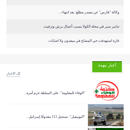
وكالة “فارس” عن مصدر مطلع: بعد انتهاء ...
تدابير سير في محلة الكولا بسبب أعمال برش وتزفيت
غارة استهدفت حي المشاع في ميفدون ولا اصابات
أخبار مهمة
كل الاخبار
“الوفاء للمقاومة”: على السلطة حزم أمره...
“اليونيفيل”: تسجيل 113 مقذوفًا إسرائيل...