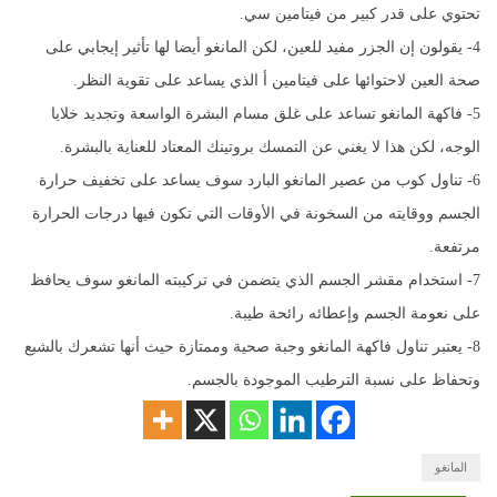
تحتوي على قدر كبير من فيتامين سي.
4- يقولون إن الجزر مفيد للعين، لكن المانغو أيضا لها تأثير إيجابي على
صحة العين لاحتوائها على فيتامين أ الذي يساعد على تقوية النظر.
5- فاكهة المانغو تساعد على غلق مسام البشرة الواسعة وتجديد خلايا
الوجه، لكن هذا لا يغني عن التمسك بروتينك المعتاد للعناية بالبشرة.
6- تناول كوب من عصير المانغو البارد سوف يساعد على تخفيف حرارة
الجسم ووقايته من السخونة في الأوقات التي تكون فيها درجات الحرارة
مرتفعة.
7- استخدام مقشر الجسم الذي يتضمن في تركيبته المانغو سوف يحافظ
على نعومة الجسم وإعطائه رائحة طيبة.
8- يعتبر تناول فاكهة المانغو وجبة صحية وممتازة حيث أنها تشعرك بالشبع
وتحفاظ على نسبة الترطيب الموجودة بالجسم.
المانغو