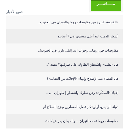
مــبــاشـــر
جميع الأخبار
«الفجوة» كبيرة بين مفاوضات روما والميدان في الجنوب...
أسعار الذهب عند أعلى مستوى في 7 أسابيع
مفاوضات في روما… وجواب إسرائيلي ناري في الجنوب!..
هل «تقلب» واشنطن الطاولة على طرفيها؟ تنفيذ “...
هل القضاء ضد الإصلاح وإنهاء «الإفلات من العقاب»؟
إحياء «المذكّرة» رهن سلوك واشنطن | طهران – م...
دولة الرئيس، أولويتكم فصل المسارين ونزع السلاح أم ...
مفاوضات روما تحت النيران… والميدان يفرض كلمته