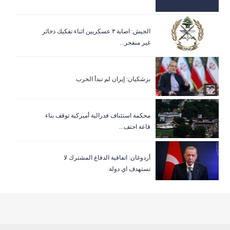
الجيش: اصابة ٣ عسكريين اثناء تفكيك ذخائر
غير منفجر...
بزشكيان: إيران لم تبدأ الحرب
‏محكمة استئناف فدرالية أميركية توقف بناء
قاعة احتف...
أردوغان: اتفاقية الدفاع المشترك لا
تستهدف اي دولة