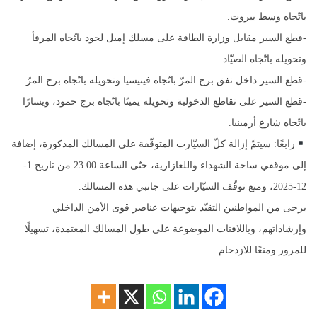
باتّجاه وسط بيروت.
-قطع السير مقابل وزارة الطاقة على مسلك إميل لحود باتّجاه المرفأ
وتحويله باتّجاه الصيّاد.
-قطع السير داخل نفق برج المرّ باتّجاه فينيسيا وتحويله باتّجاه برج المرّ.
-قطع السير على تقاطع الدخولية وتحويله يمينًا باتّجاه برج حمود، ويسارًا
باتّجاه شارع أرمينيا.
رابعًا: سيتمّ إزالة كلّ السيّارت المتوقّفة على المسالك المذكورة، إضافة
إلى موقفي ساحة الشهداء واللعازارية، حتّى الساعة 23.00 من تاريخ 1-
12-2025، ومنع توقّف السيّارات على جانبي هذه المسالك.
يرجى من المواطنين التقيّد بتوجيهات عناصر قوى الأمن الداخلي
وإرشاداتهم، وباللافتات الموضوعة على طول المسالك المعتمدة، تسهيلًا
للمرور ومنعًا للازدحام.