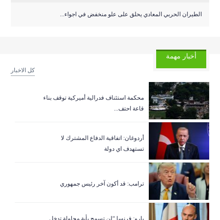
الطيران الحربي المعادي يحلق على علو منخفض في اجواء...
أخبار مهمة
كل الاخبار
‏محكمة استئناف فدرالية أميركية توقف بناء
قاعة احتف...
أردوغان: اتفاقية الدفاع المشترك لا
تستهدف اي دولة
ترامب: قد أكون آخر رئيس جمهوري
بارو: فرنسا “لن تسمح بأية محاولة تدخل