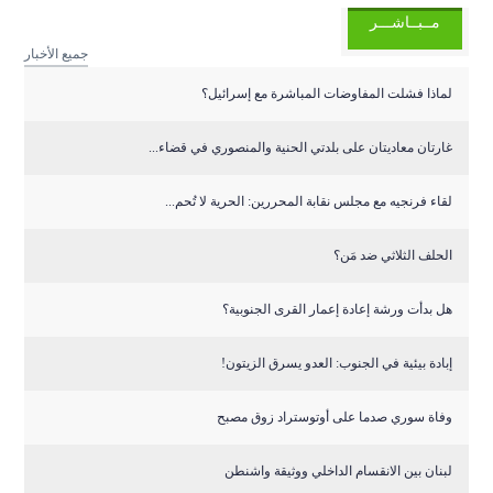
مــبــاشـــر
جميع الأخبار
لماذا فشلت المفاوضات المباشرة مع إسرائيل؟
غارتان معاديتان على بلدتي الحنية والمنصوري في قضاء...
لقاء فرنجيه مع مجلس نقابة المحررين: الحرية لا تُحم...
الحلف الثلاثي ضد مَن؟
هل بدأت ورشة إعادة إعمار القرى الجنوبية؟
إبادة بيئية في الجنوب: العدو يسرق الزيتون!
وفاة سوري صدما على أوتوستراد زوق مصبح
لبنان بين الانقسام الداخلي ووثيقة واشنطن