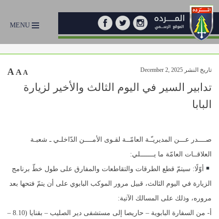
MENU
تاريخ النشر December 2, 2025
A
A
A
تدابير السير في اليوم الثالث والأخير لزيارة
البابا
صــــدر عـــن المديريـّـة العامّــة لقـوى الأمــــن الدّاخلـي ـ شعبـة
العلاقــات العامّة ما يـــــــلي:
أوّلًا: سيتمّ قطع الطرقات والتقاطعات والمفارق على طول خطّ برنامج
الزيارة في اليوم الثالث، قبيل مرور الموكب البابوي على أن يتمّ فتحها بعد
مروره، وذلك على المسالك الآتية:
أ- من السفارة البابوية – حاريصا إلى مستشفى دير الصليب – بقنايا (8.10 –