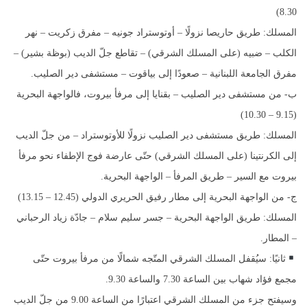
8.30)
المسلك: طريق حاريصا نزولًا – أوتوستراد جونيه – مفرق زكريت – نهر
الكلب – ضبيه (على المسلك الشرقي) – تقاطع جلّ الديب (بوظة بشير) –
مفرق الجامعة اللبنانية – صعودًا إلى بياقوت – مستشفى دير الصليب.
ب- من مستشفى دير الصليب – بقنايا إلى مرفأ بيروت، فالواجهة البحرية
(9.15 – 10.30)
المسلك: طريق مستشفى دير الصليب نزولًا للأوتوستراد – من جلّ الديب
إلى الكرنتينا (على المسلك الشرقي) حتّى عارضة فوج الإطفاء نحو مرفأ
بيروت مع السير – طريق المرفأ – الواجهة البحرية.
ج- من الواجهة البحرية إلى مطار رفيق الحريري الدولي (12.45 – 13.15)
المسلك: طريق الواجهة البحرية – جسر سليم سلام – جادّة زياد الرحباني
– المطار.
ثانيًا: سيُقفل المسلك الشرقي المتّجه شمالًا من مرفأ بيروت حتّى
مجمع فؤاد شهاب بين الساعة 7.30 والساعة 9.30.
وسيفتح جزء من المسلك الشرقي اعتبارًا من الساعة 9.00 من جلّ الديب