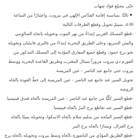
حتّى مجمّع فؤاد شهاب.
ثالثًا: بمناسبة إقامة القدّاس الإلهي في بيروت، واعتبارًا من الساعة
4.00، سيتمّ تحويل وقطع الطرقات التالية:
-قطع المسلك الغربي إبتداءً من نهر الموت وتحويله باتجاه الصالومي
والمتن السريع، وعلى الطريق البحرية إبتداءً من غاليري فانيليان وتحويله
نحو برج حمود، وقطع جميع المفارق المؤدية إلى المسلك المذكور من
الفورم دي بيروت مروراً بتمثال المغترب وطريق القاعدة البحرية ووسط
بيروت حتى جامع عبد الناصر – عين المريسة.
تحويل السير عند جامع عبد الناصر – عين المريسة إلى خطّ العودة باتّجاه
الروشة.
-قطع السير كلّيًّا من جامع عبد الناصر – عين المريسة باتّجاه فندق فينيسيا.
-قطع السير عند تقاطع برج المرّ باتّجاه فينيسيا.
-قطع السير المتّجه من سليم سلام باتّجاه الاسكوا، وتحويله يمينًا باتّجاه
برج الغزال، ويسارًا باتّجاه برج المر.
-قطع الطريق المؤدّي من الباشورة باتّجاه وسط بيروت وتحويله باتّجاه برج