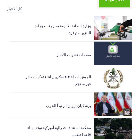
كل الاخبار
وزارة الطاقة: لا ازمة محروقات ومادة
البنزين متوفرة
مقدمات نشرات الاخبار
الجيش: اصابة ٣ عسكريين اثناء تفكيك ذخائر
غير منفجر...
بزشكيان: إيران لم تبدأ الحرب
‏محكمة استئناف فدرالية أميركية توقف بناء
قاعة احتف...