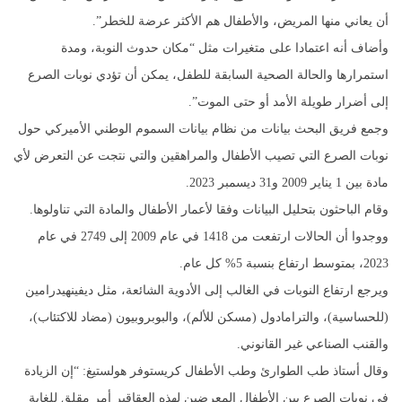
أن يعاني منها المريض، والأطفال هم الأكثر عرضة للخطر”.
وأضاف أنه اعتمادا على متغيرات مثل “مكان حدوث النوبة، ومدة
استمرارها والحالة الصحية السابقة للطفل، يمكن أن تؤدي نوبات الصرع
إلى أضرار طويلة الأمد أو حتى الموت”.
وجمع فريق البحث بيانات من نظام بيانات السموم الوطني الأميركي حول
نوبات الصرع التي تصيب الأطفال والمراهقين والتي نتجت عن التعرض لأي
مادة بين 1 يناير 2009 و31 ديسمبر 2023.
وقام الباحثون بتحليل البيانات وفقا لأعمار الأطفال والمادة التي تناولوها.
ووجدوا أن الحالات ارتفعت من 1418 في عام 2009 إلى 2749 في عام
2023، بمتوسط ارتفاع بنسبة 5% كل عام.
ويرجع ارتفاع النوبات في الغالب إلى الأدوية الشائعة، مثل ديفينهيدرامين
(للحساسية)، والترامادول (مسكن للألم)، والبوبروبيون (مضاد للاكتئاب)،
والقنب الصناعي غير القانوني.
وقال أستاذ طب الطوارئ وطب الأطفال كريستوفر هولستيغ: “إن الزيادة
في نوبات الصرع بين الأطفال المعرضين لهذه العقاقير أمر مقلق للغاية