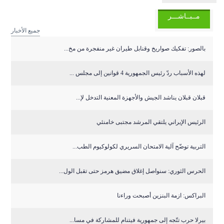
مــبــاشـــر
جميع الأخبار
بالصور: تفكيك صواريخ وقنابل طيران غير منفجرة من مخ...
لهذه الأسباب ردّ رئيس الجمهورية 4 قوانين إلى مجلس ...
قبلان قبلان يناشد الجيش والأجهزة المعنية التدخل لإ...
الرئيس الإيراني يلتقي المرشد مجتبى خامنئي
التربية توضّح آلية الامتحان السريري لكولوكيوم الطب...
الحرس الثوري: سنواصل إغلاق مضيق هرمز حتى تقبل الول...
البراكس: ازمة البنزين أصبحت وراءنا
بيرلا حرب تتّجه إلى جمهورية فيتنام للمشاركة في مسا...