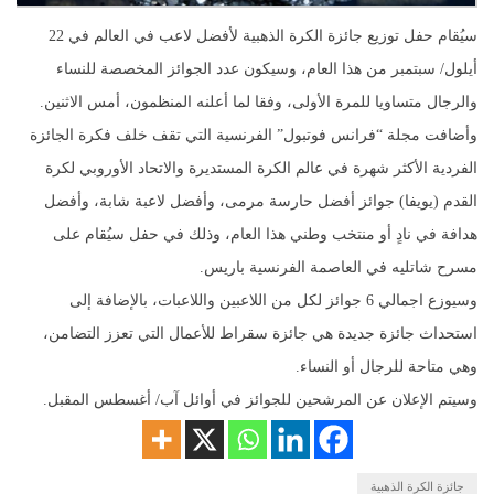
سيُقام حفل توزيع جائزة الكرة الذهبية لأفضل لاعب في العالم في 22
أيلول/ سبتمبر من هذا العام، وسيكون عدد الجوائز المخصصة للنساء
والرجال متساويا للمرة الأولى، وفقا لما أعلنه المنظمون، أمس الاثنين.
وأضافت مجلة “فرانس فوتبول” الفرنسية التي تقف خلف فكرة الجائزة
الفردية الأكثر شهرة في عالم الكرة المستديرة والاتحاد الأوروبي لكرة
القدم (يويفا) جوائز أفضل حارسة مرمى، وأفضل لاعبة شابة، وأفضل
هدافة في نادٍ أو منتخب وطني هذا العام، وذلك في حفل سيُقام على
مسرح شاتليه في العاصمة الفرنسية باريس.
وسيوزع اجمالي 6 جوائز لكل من اللاعبين واللاعبات، بالإضافة إلى
استحداث جائزة جديدة هي جائزة سقراط للأعمال التي تعزز التضامن،
وهي متاحة للرجال أو النساء.
وسيتم الإعلان عن المرشحين للجوائز في أوائل آب/ أغسطس المقبل.
جائزة الكرة الذهبية