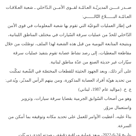
صــدر عــــن المديريّـة العـامّـة لقــوى الأمــن الـدّاخلي ـ شعبة العـلاقـات
العـامّـة البــــــلاغ التّالــــــي:
في إطار العمليات النوعيّة التي تقوم بها شعبة المعلومات في قوى الأمن
الدّاخلي للحدّ من عمليات سرقة السّيارات في مختلف المناطق اللبنانية،
وبنتيجة المتابعة اليومية من قبل هذه الشعبة لهذا الملف، توصّلت من خلال
مقاطعة المعطيات، إلى رصد نشاط عصابة تقوم بتنفيذ عمليات سرقة
سيّارات غير حديثة الصنع من عدّة مناطق لبنانية.
على أثر ذلك، وبعد الجهود الحثيثة للقطعات المختصّة في الشّعبة تمكّنت
من تحديد هويّة أفراد العصابة المذكورة، ومن بينهم الرأس المدبّر، ويُدعى:
ع. خ. (مواليد عام 1987، لبناني)
وهو من أصحاب السّوابق الجرمية بقضايا سرقة سيارات، وتزوير
واستعمال مزوّر.
بناءً عليه، أعطيت الأوامر للعمل على تحديد مكانه وتوقيفه بما أمكن من
السرعة.
بتاريخ 24-6-2022، وبعد عملية مراقبة دقيقة، رصدته إحدى دوريّات