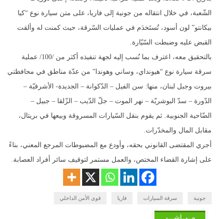
الشّعبة، في خلال انتقاله من جونية إلى فاريا، على متن سيارة نوع “كيا
بيكانتو” لون أسود، تُستَخدَم في عمليات السّرقة، حيث كمنت له وألقت
القبض عليه وضبطت السّيّارة.
بالتحقيق معه، اعترف بما نُسب إليه لجهة تنفيذه أكثر من /100/ عملية
سرقة سيارة نوع “هيونداي، وساني وهوندا” من عدّة مناطق في محافظتي
بيروت وجبل لبنان، منها: سن الفيل – الدّكوانة – الجديدة- الأشرفيّة –
الدّورة – سدّ البوشريّة – نهر الموت – جلّ الدّيب – الزّلقا – جبيل –
الضّاحية الجنوبية. ثم يقوم بنقل السّيارات المسروقة وبيعها في بريتال،
مقابل المال والمخدّرات.
أجري المقتضى القانوني بحقه، وأودع مع المضبوطات المرجع المعني، بناءً
على إشارة القضاء المختص، والعمل مستمر لتوقيف سائر أفراد العصابة.
جونية
سرقة السيارات
فاريا
قوى الأمن الداخلي
مــبــاشـــر