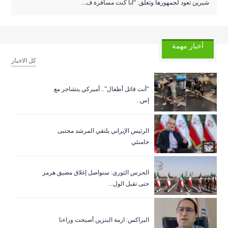
شيرين تعود لجمهورها وتعلق: “أنا كنت مسافرة ف...
أخبار مهمة
كل الاخبار
“أنت قاتل أطفال”.. أميركي يتشاجر مع
إس...
الرئيس الإيراني يلتقي المرشد مجتبى
خامنئي
الحرس الثوري: سنواصل إغلاق مضيق هرمز
حتى تقبل الول...
البراكس: ازمة البنزين أصبحت وراءنا