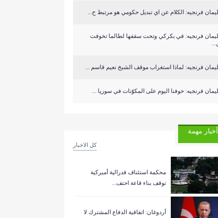
مان فرنجيه: الكلام عن اي تبديل حكومي هو مرتبط ح...
يمان فرنجيه: في بكركي وتحت سقفها لطالما تخوفت
..
مان فرنجيه: لماذا استغراب موقف الشيخ نعيم قاسم ...
مان فرنجيه: خوفنا اليوم على المكوّنات في سوريا ...
أخبار مهمة
كل الاخبار
‏محكمة استئناف فدرالية أميركية
توقف بناء قاعة احتف...
أردوغان: اتفاقية الدفاع المشترك لا