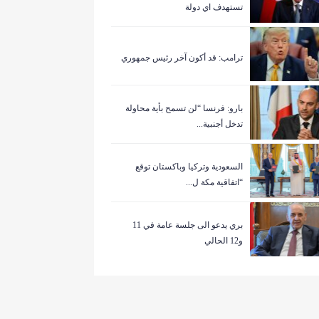
تستهدف اي دولة
ترامب: قد أكون آخر رئيس جمهوري
بارو: فرنسا “لن تسمح بأية محاولة
تدخل أجنبية...
السعودية وتركيا وباكستان توقع
“اتفاقية مكة ل...
بري يدعو الى جلسة عامة في 11
و12 الحالي