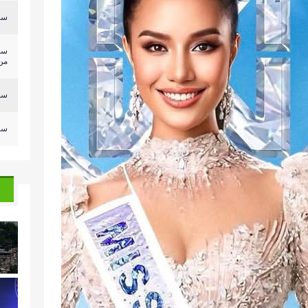
سلي
سل
من.
سلي
سلي