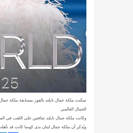
الجمال العالمي.
وكانت ملكة جمال تايلند تتنافس على اللقب في المحطة
ويُذكر أن ملكة جمال لبنان ندى كوسا كانت قد تأهلت إلى Top 20 من بين 108 مشتركة من حو