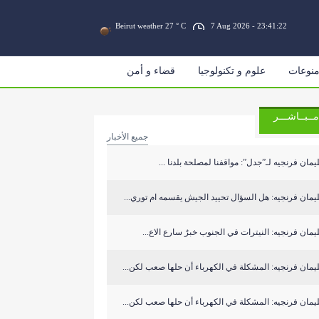
Beirut weather 27 ° C
7 Aug 2026 - 23:41:23
نوعات
علوم و تكنولوجيا
قضاء و أمن
مــبــاشـــر
جميع الأخبار
مان فرنجيه لـ”جدل”: مواقفنا لمصلحة بلدنا ...
مان فرنجيه: هل السؤال تحييد الجيش يقسمه ام توري...
مان فرنجيه: النيترات في الجنوب خبرٌ سارع الاع...
مان فرنجيه: المشكلة في الكهرباء أن حلها صعب لكن...
مان فرنجيه: المشكلة في الكهرباء أن حلها صعب لكن...