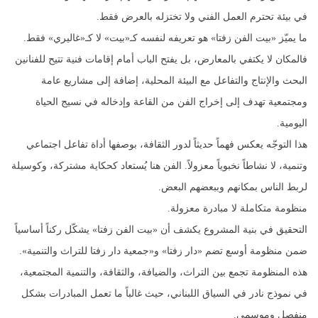
في بيئة تحترم العمل الفني ولا تختزله بالعرض فقط.
ما يميّز «بيت الفن زفتا» هو تعريفه لنفسه كـ«بيت» لا كـ«غاليري» فقط.
فالمكان لا يكتفي بالمعارض، بل يفتح الباب أمام إقامات فنية تتيح للفنانين
البحث والإنتاج والتفاعل مع البيئة المحلية، إضافة إلى مشاريع عامة
ومجتمعية تهدف إلى إخراج الفن من القاعة وإدخاله في نسيج الحياة
اليومية.
هذا التوجّه يعكس فهماً حديثاً لدور الثقافة، بوصفها أداة تفاعل اجتماعي
وتنمية، لا نشاطاً نخبوياً معزولاً. الفن هنا يُستعاد كحكاية مشتركة، وكوسيلة
لربط الناس بمكانهم وببعضهم البعض.
منظومة متكاملة لا مبادرة معزولة.
التحقيق في بنية المشروع يكشف أن «بيت الفن زفتا» يشكّل ركناً أساسياً
ضمن منظومة أوسع تضم «دار زفتا» و«جمعية دار زفتا للتراث والتنمية».
هذه المنظومة تجمع بين التراث، والضيافة، والثقافة، والتنمية المجتمعية،
في نموذج نادر في السياق اللبناني، حيث غالباً ما تعمل المبادرات بشكل
منفصل وموسمي.