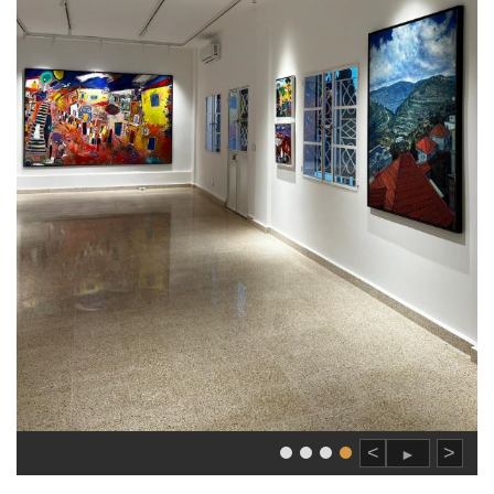
>
<
►