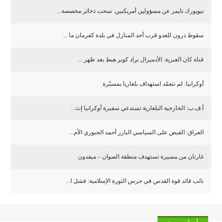
نيويورك تايمز عن مسؤولين أمريكيين: سحب ذخائر مخصصة...
سقوط درون للعدو قرب أحد المنازل في بلدة كفرمان ما ...
قناة كان العبرية: الأدميرال براد كوبر هبط بعد ظهر ...
أوكرانيا: لم نتعمّد استهداف بلغاريا بمسيّرة
أ.ف.ب: الخارجية البلغارية تستدعي سفيرة أوكرانيا إث...
العراق: القبض على السياسي البارز أحمد الجبوري الأم...
غارتان من مسيرة تستهدف منطقة الصوان – ميفدون
نائب قائد قوة القدس في حرس الثورة الإسلامية: فشل ا...