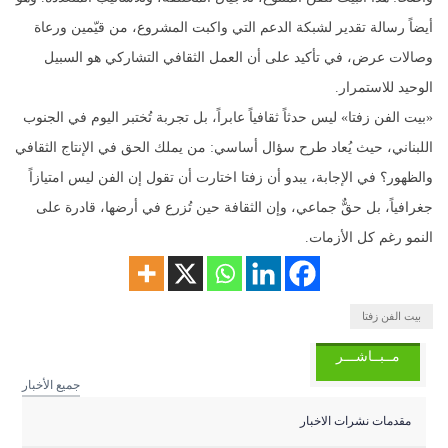
أيضاً رسالة تقدير لشبكة الدعم التي واكبت المشروع، من قيّمين ورعاة
وصالات عرض، في تأكيد على أن العمل الثقافي التشاركي هو السبيل
الوحيد للاستمرار.
«بيت الفن زفتا» ليس حدثاً ثقافياً عابراً، بل تجربة تُختبر اليوم في الجنوب
اللبناني، حيث يُعاد طرح سؤال أساسي: من يملك الحق في الإنتاج الثقافي
والظهور؟ في الإجابة، يبدو أن زفتا اختارت أن تقول إن الفن ليس امتيازاً
جغرافياً، بل حقٌّ جماعي، وإن الثقافة حين تُزرع في أرضها، قادرة على
النمو رغم كل الأزمات.
بيت الفن زفتا
مــبــاشـــر
جميع الأخبار
مقدمات نشرات الاخبار