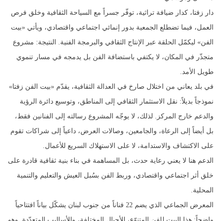
دار زفتا، كدار ضيافة تراثية، توفّر جسراً مع السياحة الثقافية وخلق فرص
العمل، فيما تضطلع الجمعية بدور إنمائي اجتماعي واقتصادي، ويأتي «بيت
الفن» ليكمّل الحلقة عبر الإنتاج الثقافي والبرمجة الفنية. النتيجة: مشروع
متجذّر في المكان، لا يكتفي باستضافة الفن بل يدمجه في مسار تنموي
طويل الأمد.
في بلد يعاني من اختلال صارخ في العدالة الثقافية، يقدّم «بيت الفن زفتا»
نموذجاً بديلاً: نقل الاستثمار الثقافي إلى المناطق، وتوسيع دائرة الرؤية
والدعم خارج المركز. لذلك، لا يوجّه المشروع رسالته إلى الفنانين فقط،
بل أيضاً إلى الرعاة، والجامعين، وصالات العرض، داعياً إلى شراكات تقوم
على الاكتشاف والاستدامة، لا على الاستهلاك السريع للأعمال.
الدعم هنا لا يعني رعاية حدث، بل المساهمة في بناء بنية ثقافية قادرة على
خلق أثر اجتماعي واقتصادي، وربط الفن بسُبل العيش والتعليم والتنمية
المحلية.
المعرض الجماعي الذي يضم 22 فناناً من جنوب لبنان يشكّل بياناً افتتاحياً
واضحاً: هذا البيت للفن المتنوّع، للأجيال المختلفة، وللأساليب المتعدّدة. وهو