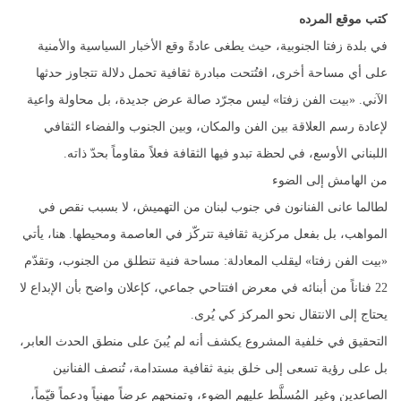
كتب موقع المرده
في بلدة زفتا الجنوبية، حيث يطغى عادةً وقع الأخبار السياسية والأمنية
على أي مساحة أخرى، افتُتحت مبادرة ثقافية تحمل دلالة تتجاوز حدثها
الآني. «بيت الفن زفتا» ليس مجرّد صالة عرض جديدة، بل محاولة واعية
لإعادة رسم العلاقة بين الفن والمكان، وبين الجنوب والفضاء الثقافي
اللبناني الأوسع، في لحظة تبدو فيها الثقافة فعلاً مقاوماً بحدّ ذاته.
من الهامش إلى الضوء
لطالما عانى الفنانون في جنوب لبنان من التهميش، لا بسبب نقص في
المواهب، بل بفعل مركزية ثقافية تتركّز في العاصمة ومحيطها. هنا، يأتي
«بيت الفن زفتا» ليقلب المعادلة: مساحة فنية تنطلق من الجنوب، وتقدّم
22 فناناً من أبنائه في معرض افتتاحي جماعي، كإعلان واضح بأن الإبداع لا
يحتاج إلى الانتقال نحو المركز كي يُرى.
التحقيق في خلفية المشروع يكشف أنه لم يُبنَ على منطق الحدث العابر،
بل على رؤية تسعى إلى خلق بنية ثقافية مستدامة، تُنصف الفنانين
الصاعدين وغير المُسلَّط عليهم الضوء، وتمنحهم عرضاً مهنياً ودعماً قيّماً،